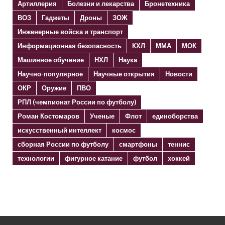
Артиллерия
Болезни и лекарства
Бронетехника
ВОЗ
Гаджеты
Дроны
ЗОЖ
Инженерные войска и транспорт
Информационная безопасность
КХЛ
ММА
МОК
Машинное обучение
НХЛ
Наука
Научно-популярное
Научные открытия
Новости
ОКР
Оружие
ПВО
РПЛ (чемпионат России по футболу)
Роман Костомаров
Ученые
Флот
единоборства
искусственный интеллект
космос
сборная России по футболу
смартфоны
теннис
технологии
фигурное катание
футбол
хоккей