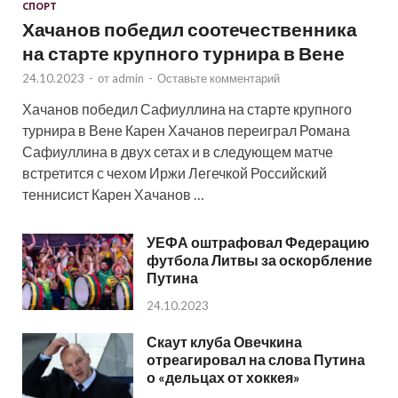
СПОРТ
Хачанов победил соотечественника
на старте крупного турнира в Вене
24.10.2023
-
от
admin
-
Оставьте комментарий
Хачанов победил Сафиуллина на старте крупного
турнира в Вене Карен Хачанов переиграл Романа
Сафиуллина в двух сетах и в следующем матче
встретится с чехом Иржи Легечкой Российский
теннисист Карен Хачанов …
УЕФА оштрафовал Федерацию
футбола Литвы за оскорбление
Путина
24.10.2023
Скаут клуба Овечкина
отреагировал на слова Путина
о «дельцах от хоккея»