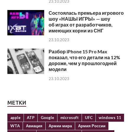
23.10.2023
Состоялась премьера игрового
шоу «НАШЫ ИГРЫ» — шоу
об играх от разработчиков,
имеющих корни из СНГ
23.10.2023
Разбор iPhone 15 Pro Max
показал, что его детали на 12%
дороже, чем у прошлогодней
модели
23.10.2023
МЕТКИ
apple
ATP
Google
microsoft
UFC
windows 11
WTA
Авиация
Армии мира
Армия России