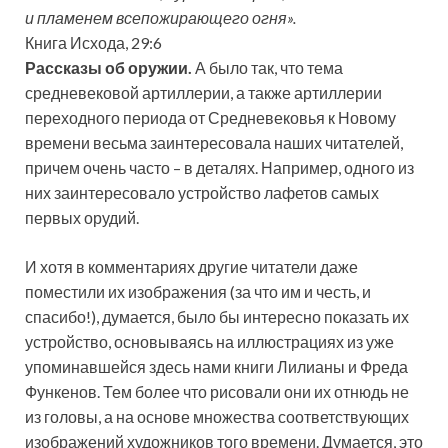
и пламенем всепожирающего огня».
Книга Исхода, 29:6
Рассказы об оружии.
А было так, что тема
средневековой артиллерии, а также артиллерии
переходного периода от Средневековья к Новому
времени весьма заинтересовала наших читателей,
причем очень часто – в деталях. Например, одного из
них заинтересовало устройство лафетов самых
первых орудий.
И хотя в
комментариях другие читатели даже
поместили их изображения (за что им и честь, и
спасибо!), думается, было бы интересно показать их
устройство, основываясь на иллюстрациях из уже
упоминавшейся здесь нами книги Лилианы и Фреда
Функенов. Тем более что рисовали они их отнюдь не
из головы, а на основе множества соответствующих
изображений художников того времени. Думается, это