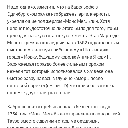
Надо, однако, заметить, что на барельефе в
Эдинбургском замке изображены артиллеристы,
укрепляющие под жерлом «Монс Мег» клин. Хотя
непонятно, достаточно ли этого было для того, чтобы
приподнять такую гигантскую тяжесть. Эта «Марго де
Монс» стреляла последний раз в 1682 году холостым
выстрелом, салютуя прибывшему в Шотландию
герцогу Йорку, будущему королю Англии Якову II.
Заряжаемая гораздо более сильным порохом,
нежели тот, который использовался в XV веке, она
быстро разрушалась в глубине каморы возле
винтовой нарезки (см. рис. D), что привело в итоге к
поломке двух колец на стволе.
Заброшенная и пребывавшая в безвестности до
1754 года «Монс Мег» была отправлена в лондонский
Тауэр вместе с другими старыми орудиями,
вышедшими из употребления. В 1829 году в