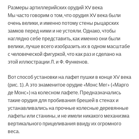
Размеры артиллерийских орудий XV века
Мы часто говорим о том, что орудия XV века были
очень велики, и именно потому стены рыцарских
замков перед ними и не устояли. Однако, чтобы
наглядно себе представить, как именно они были
велики, лучше всего изобразить их в одном масштабе
с человеческой фигуркой, что как раз и сделано на
этой иллюстрации Л. и Ф. Функенов.
Вот способ установки на лафет пушки в конце XV века
(рис. 1). А это знаменитое орудие «Монс Мег» («Марго
де Монс») на колесном лафете. Предназначались
такие орудия для пробивания брешей в стенах и
устанавливались на прочные колесные деревянные
лафеты или станины, и не имели никакого механизма
вертикального прицеливания ввиду их огромного
веса.