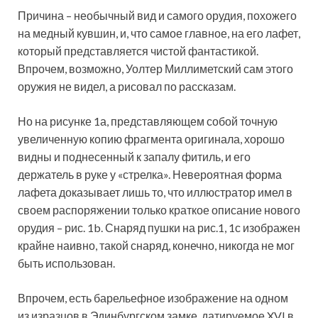
Причина – необычный вид и самого орудия, похожего
на медный кувшин, и, что самое главное, на его лафет,
который представляется чистой фантастикой.
Впрочем, возможно, Уолтер Миллиметский сам этого
оружия не видел, а рисовал по рассказам.
Но на рисунке 1а, представляющем собой точную
увеличенную копию фрагмента оригинала, хорошо
видны и поднесенный к запалу фитиль, и его
держатель в руке у «стрелка». Невероятная форма
лафета доказывает лишь то, что иллюстратор имел в
своем распоряжении только краткое описание нового
орудия – рис. 1b. Снаряд пушки на рис.1, 1с изображен
крайне наивно, такой снаряд, конечно, никогда не мог
быть использован.
Впрочем, есть барельефное изображение на одном
из изразцов в Эдинбургском замке, датируемое XVI в.,