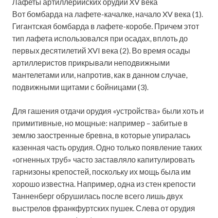
Лафеты артиллерийских орудий XV века
Вот бомбарда на лафете-качалке, начало XV века (1).
Гигантская бомбарда в лафете-коробе. Причем этот
тип лафета использовался при осадах, вплоть до
первых десятилетий XVI века (2). Во время осады
артиллеристов прикрывали неподвижными
мантелетами или, напротив, как в данном случае,
подвижными щитами с бойницами (3).
Для гашения отдачи орудия «устройства» были хоть и
примитивные, но мощные: например – забитые в
землю заостренные бревна, в которые упиралась
казенная часть орудия. Одно только появление таких
«огненных труб» часто заставляло капитулировать
гарнизоны крепостей, поскольку их мощь была им
хорошо известна. Например, одна из стен крепости
Танненберг обрушилась после всего лишь двух
выстрелов франкфуртских пушек. Слева от орудия