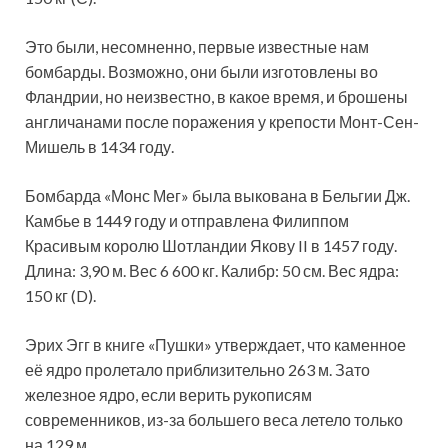
Это были, несомненно, первые известные нам
бомбарды. Возможно, они были изготовлены во
Фландрии, но неизвестно, в какое время, и брошены
англичанами после поражения у крепости Монт-Сен-
Мишель в 1434 году.
Бомбарда «Монс Мег» была выкована в Бельгии Дж.
Камбье в 1449 году и отправлена Филиппом
Красивым королю Шотландии Якову II в 1457 году.
Длина: 3,90 м. Вес 6 600 кг. Калибр: 50 см. Вес ядра:
150 кг (D).
Эрих Эгг в книге «Пушки» утверждает, что каменное
её ядро пролетало приблизительно 263 м. Зато
железное ядро, если верить рукописям
современников, из-за большего веса летело только
на 129 м.