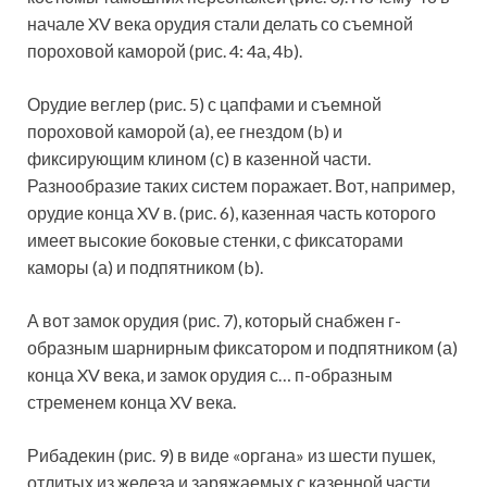
начале XV века орудия стали делать со съемной
пороховой каморой (рис. 4: 4а, 4b).
Орудие веглер (рис. 5) с цапфами и съемной
пороховой каморой (а), ее гнездом (b) и
фиксирующим клином (с) в казенной части.
Разнообразие таких систем поражает. Вот, например,
орудие конца XV в. (рис. 6), казенная часть которого
имеет высокие боковые стенки, с фиксаторами
каморы (а) и подпятником (b).
А вот замок орудия (рис. 7), который снабжен г-
образным шарнирным фиксатором и подпятником (а)
конца XV века, и замок орудия с… п-образным
стременем конца XV века.
Рибадекин (рис. 9) в виде «органа» из шести пушек,
отлитых из железа и заряжаемых с казенной части,