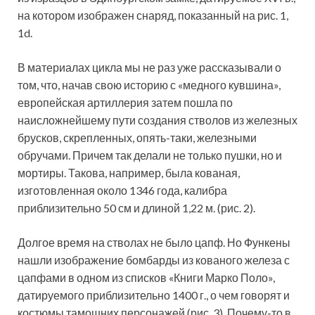
на котором изображен снаряд, показанный на рис. 1,
1d.
В материалах цикла мы не раз уже рассказывали о
том, что, начав свою историю с «медного кувшина»,
европейская артиллерия затем пошла по
наисложнейшему пути создания стволов из железных
брусков, скрепленных, опять-таки, железными
обручами. Причем так делали не только пушки, но и
мортиры. Такова, например, была кованая,
изготовленная около 1346 года, калибра
приблизительно 50 см и длиной 1,22 м. (рис. 2).
Долгое время на стволах не было цапф. Но Функены
нашли изображение бомбарды из кованого железа с
цапфами в одном из списков «Книги Марко Поло»,
датируемого приблизительно 1400 г., о чем говорят и
костюмы тамошних персонажей (рис. 3). Почему-то в