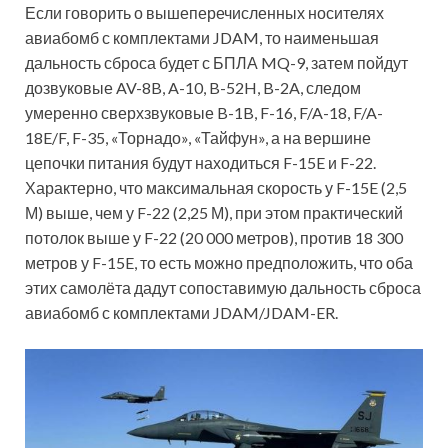
Если говорить о вышеперечисленных носителях
авиабомб с комплектами JDAM, то наименьшая
дальность сброса будет с БПЛА MQ-9, затем пойдут
дозвуковые AV-8B, A-10, B-52H, B-2A, следом
умеренно сверхзвуковые B-1B, F-16, F/A-18, F/A-
18E/F, F-35, «Торнадо», «Тайфун», а на вершине
цепочки питания будут находиться F-15E и F-22.
Характерно, что максимальная скорость у F-15E (2,5
М) выше, чем у F-22 (2,25 М), при этом практический
потолок выше у F-22 (20 000 метров), против 18 300
метров у F-15E, то есть можно предположить, что оба
этих самолёта дадут сопоставимую дальность сброса
авиабомб с комплектами JDAM/JDAM-ER.