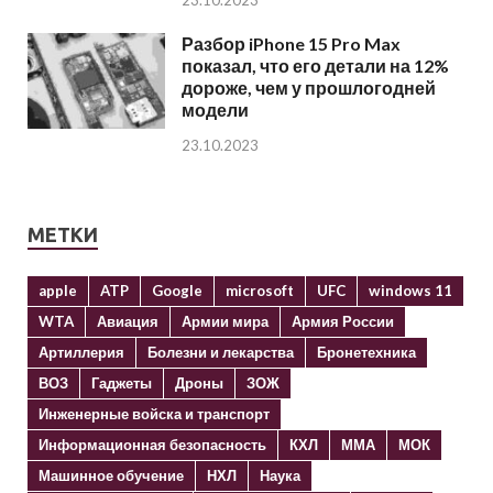
23.10.2023
Разбор iPhone 15 Pro Max
показал, что его детали на 12%
дороже, чем у прошлогодней
модели
23.10.2023
МЕТКИ
apple
ATP
Google
microsoft
UFC
windows 11
WTA
Авиация
Армии мира
Армия России
Артиллерия
Болезни и лекарства
Бронетехника
ВОЗ
Гаджеты
Дроны
ЗОЖ
Инженерные войска и транспорт
Информационная безопасность
КХЛ
ММА
МОК
Машинное обучение
НХЛ
Наука