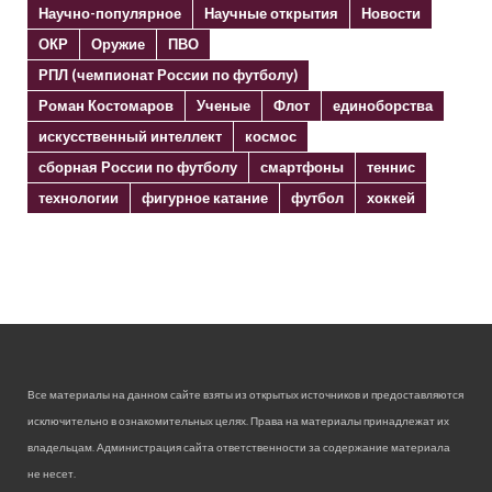
Научно-популярное
Научные открытия
Новости
ОКР
Оружие
ПВО
РПЛ (чемпионат России по футболу)
Роман Костомаров
Ученые
Флот
единоборства
искусственный интеллект
космос
сборная России по футболу
смартфоны
теннис
технологии
фигурное катание
футбол
хоккей
Все материалы на данном сайте взяты из открытых источников и предоставляются
исключительно в ознакомительных целях. Права на материалы принадлежат их
владельцам. Администрация сайта ответственности за содержание материала
не несет.