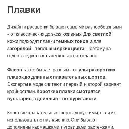
Плавки
Дизайн и расцветки бывают самыми разнообразными
– от классических до эксклюзивных. Для
светлой
кожи
подходят плавки
темных тонов
, а для
загорелой
–
теплые и яркие цвета.
Поэтому на
отдых следует взять несколько пар плавок.
Фасон
также бывает разным – от
ультракоротких
плавок до длинных плавательных шортов.
Эксперты в моде считают и первый, и второй вариант
крайностями.
Короткие плавки смотрятся
вульгарно
, а
длинные – по-пуритански
.
Короткие плавательные шорты допустимы, если их
использовать по назначению. Они бывают
дополнены кармашками, пуговицами, застежками.