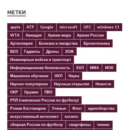
МЕТКИ
apple
ATP
Google
microsoft
UFC
windows 11
WTA
Авиация
Армии мира
Армия России
Артиллерия
Болезни и лекарства
Бронетехника
ВОЗ
Гаджеты
Дроны
ЗОЖ
Инженерные войска и транспорт
Информационная безопасность
КХЛ
ММА
МОК
Машинное обучение
НХЛ
Наука
Научно-популярное
Научные открытия
Новости
ОКР
Оружие
ПВО
РПЛ (чемпионат России по футболу)
Роман Костомаров
Ученые
Флот
единоборства
искусственный интеллект
космос
сборная России по футболу
смартфоны
теннис