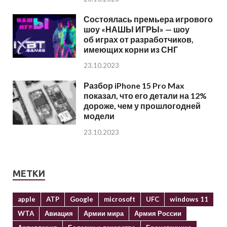
Состоялась премьера игрового
шоу «НАШЫ ИГРЫ» — шоу
об играх от разработчиков,
имеющих корни из СНГ
23.10.2023
Разбор iPhone 15 Pro Max
показал, что его детали на 12%
дороже, чем у прошлогодней
модели
23.10.2023
МЕТКИ
apple
ATP
Google
microsoft
UFC
windows 11
WTA
Авиация
Армии мира
Армия России