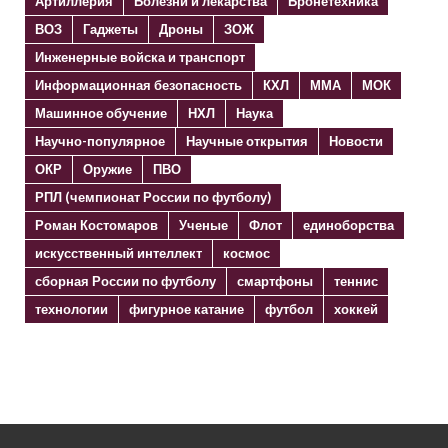
Артиллерия
Болезни и лекарства
Бронетехника
ВОЗ
Гаджеты
Дроны
ЗОЖ
Инженерные войска и транспорт
Информационная безопасность
КХЛ
ММА
МОК
Машинное обучение
НХЛ
Наука
Научно-популярное
Научные открытия
Новости
ОКР
Оружие
ПВО
РПЛ (чемпионат России по футболу)
Роман Костомаров
Ученые
Флот
единоборства
искусственный интеллект
космос
сборная России по футболу
смартфоны
теннис
технологии
фигурное катание
футбол
хоккей