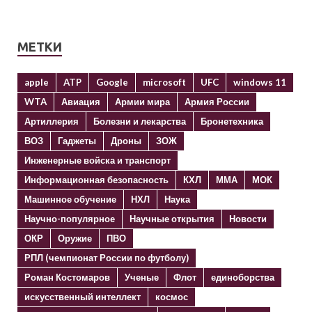
МЕТКИ
apple
ATP
Google
microsoft
UFC
windows 11
WTA
Авиация
Армии мира
Армия России
Артиллерия
Болезни и лекарства
Бронетехника
ВОЗ
Гаджеты
Дроны
ЗОЖ
Инженерные войска и транспорт
Информационная безопасность
КХЛ
ММА
МОК
Машинное обучение
НХЛ
Наука
Научно-популярное
Научные открытия
Новости
ОКР
Оружие
ПВО
РПЛ (чемпионат России по футболу)
Роман Костомаров
Ученые
Флот
единоборства
искусственный интеллект
космос