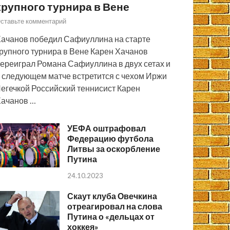
крупного турнира в Вене
ставьте комментарий
ачанов победил Сафиуллина на старте
рупного турнира в Вене Карен Хачанов
ереиграл Романа Сафиуллина в двух сетах и
 следующем матче встретится с чехом Иржи
егечкой Российский теннисист Карен
ачанов …
УЕФА оштрафовал
Федерацию футбола
Литвы за оскорбление
Путина
24.10.2023
Скаут клуба Овечкина
отреагировал на слова
Путина о «дельцах от
хоккея»