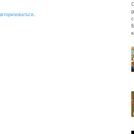
О
р
авторизоваться
.
с
Б
к