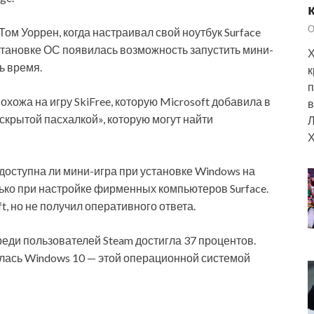
О
м Уоррен, когда настраивал свой ноутбук Surface
установке ОС появилась возможность запустить мини-
Х
ь время.
к
п
охожа на игру SkiFree, которую Microsoft добавила в
в
«скрытой пасхалкой», которую могут найти
Л
Х
 доступна ли мини-игра при установке Windows на
ько при настройке фирменных компьютеров Surface.
, но не получил оперативного ответа.
реди пользователей Steam достигла 37 процентов.
лась Windows 10 — этой операционной системой