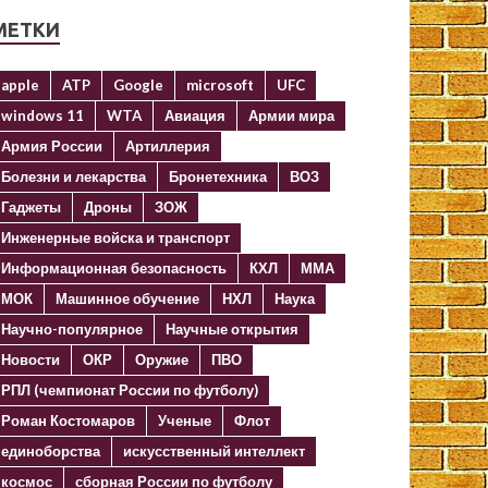
МЕТКИ
apple
ATP
Google
microsoft
UFC
windows 11
WTA
Авиация
Армии мира
Армия России
Артиллерия
Болезни и лекарства
Бронетехника
ВОЗ
Гаджеты
Дроны
ЗОЖ
Инженерные войска и транспорт
Информационная безопасность
КХЛ
ММА
МОК
Машинное обучение
НХЛ
Наука
Научно-популярное
Научные открытия
Новости
ОКР
Оружие
ПВО
РПЛ (чемпионат России по футболу)
Роман Костомаров
Ученые
Флот
единоборства
искусственный интеллект
космос
сборная России по футболу