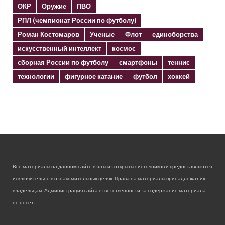
ОКР
Оружие
ПВО
РПЛ (чемпионат России по футболу)
Роман Костомаров
Ученые
Флот
единоборства
искусственный интеллект
космос
сборная России по футболу
смартфоны
теннис
технологии
фигурное катание
футбол
хоккей
Все материалы на данном сайте взяты из открытых источников и предоставляются
исключительно в ознакомительных целях. Права на материалы принадлежат их
владельцам. Администрация сайта ответственности за содержание материала
не несет.