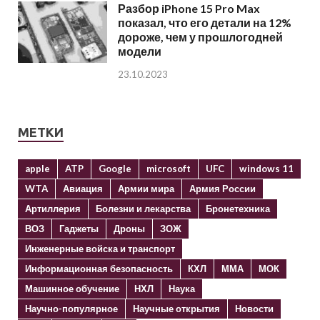
Разбор iPhone 15 Pro Max
показал, что его детали на 12%
дороже, чем у прошлогодней
модели
23.10.2023
МЕТКИ
apple
ATP
Google
microsoft
UFC
windows 11
WTA
Авиация
Армии мира
Армия России
Артиллерия
Болезни и лекарства
Бронетехника
ВОЗ
Гаджеты
Дроны
ЗОЖ
Инженерные войска и транспорт
Информационная безопасность
КХЛ
ММА
МОК
Машинное обучение
НХЛ
Наука
Научно-популярное
Научные открытия
Новости