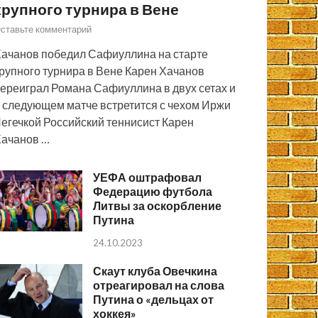
крупного турнира в Вене
ставьте комментарий
ачанов победил Сафиуллина на старте
рупного турнира в Вене Карен Хачанов
ереиграл Романа Сафиуллина в двух сетах и
 следующем матче встретится с чехом Иржи
егечкой Российский теннисист Карен
ачанов …
УЕФА оштрафовал
Федерацию футбола
Литвы за оскорбление
Путина
24.10.2023
Скаут клуба Овечкина
отреагировал на слова
Путина о «дельцах от
хоккея»