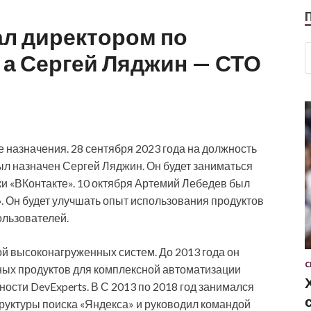
ал директором по
, а Сергей Ляджин — СТО
 назначения. 28 сентября 2023 года на должность
ыл назначен Сергей Ляджин. Он будет заниматься
и «ВКонтакте». 10 октября Артемий Лебедев был
. Он будет улучшать опыт использования продуктов
ользователей.
ой высоконагруженных систем. До 2013 года он
С
ных продуктов для комплексной автоматизации
ости DevExperts. В С 2013 по 2018 год занимался
руктуры поиска «Яндекса» и руководил командой