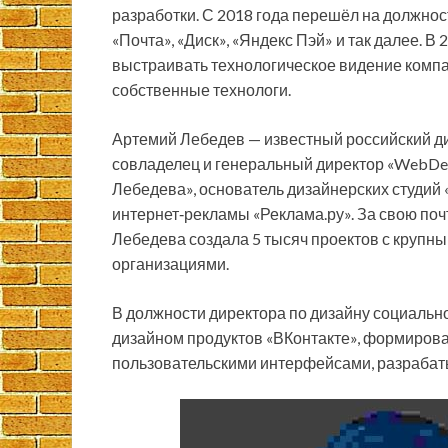
разработки. С 2018 года перешёл на должно
«Почта», «Диск», «Яндекс Пэй» и так далее. В
выстраивать технологическое видение компа
собственные технологи.
Артемий Лебедев — известный российский ди
совладелец и генеральный директор «WebDe
Лебедева», основатель дизайнерских студий 
интернет‑рекламы «Реклама.ру». За свою по
Лебедева создала 5 тысяч проектов с круп
организациями.
В должности директора по дизайну социально
дизайном продуктов «ВКонтакте», формирова
пользовательскими интерфейсами, разрабат