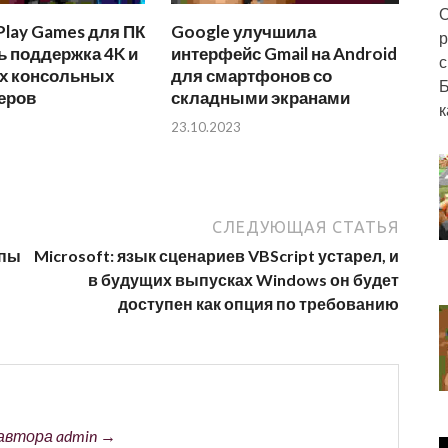
О
Play Games для ПК
Google улучшила
р
ь поддержка 4K и
интерфейс Gmail на Android
с
х консольных
для смартфонов со
Б
еров
складными экранами
к
23.10.2023
СЛЕДУЮЩАЯ СТАТЬЯ
опы
Microsoft: язык сценариев VBScript устарел, и
в будущих выпусках Windows он будет
доступен как опция по требованию
автора admin →