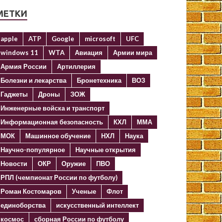
МЕТКИ
apple
ATP
Google
microsoft
UFC
windows 11
WTA
Авиация
Армии мира
Армия России
Артиллерия
Болезни и лекарства
Бронетехника
ВОЗ
Гаджеты
Дроны
ЗОЖ
Инженерные войска и транспорт
Информационная безопасность
КХЛ
ММА
МОК
Машинное обучение
НХЛ
Наука
Научно-популярное
Научные открытия
Новости
ОКР
Оружие
ПВО
РПЛ (чемпионат России по футболу)
Роман Костомаров
Ученые
Флот
единоборства
искусственный интеллект
космос
сборная России по футболу