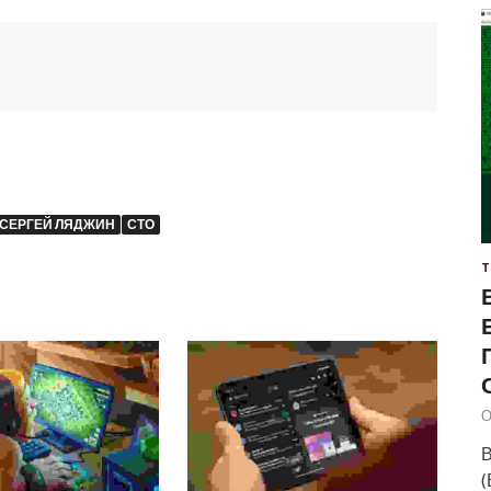
СЕРГЕЙ ЛЯДЖИН
СТО
Т
О
В
(