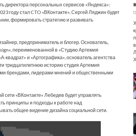
сть директора персональных сервисов «Яндекса»:
 2023 году стал CTO «ВКонтакте». Сергей Ляджин будет
О
нии, формировать стратегию и развивать
Х
к
п
зайнер, предприниматель и блогер. Основатель,
в
sign», переименованной в «Студию Артемия
Л
«А‑квадрат» и «Артографика», основатель агентства
Х
чти тридцатилетнюю историю студия Артемия
ными брендами, лидерами мнений и общественными
й сети «ВКонтакте» Лебедев будет управлять
ть принципы и подходы к работе над
ывать общее видение дизайна социальной сети.