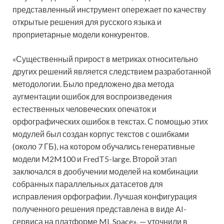
представленный инструмент опережает по качеству
открытые решения для русского языка и
проприетарные модели конкурентов.
«Существенный прирост в метриках относительно
других решений является следствием разработанной
методологии. Было предложено два метода
аугментации ошибок для воспроизведения
естественных человеческих опечаток и
орфографических ошибок в текстах. С помощью этих
модулей был создан корпус текстов с ошибками
(около 7 ГБ), на котором обучались генеративные
модели M2M100 и FredT5-large. Второй этап
заключался в дообучении моделей на комбинации
собранных параллельных датасетов для
исправления орфографии. Лучшая конфигурация
полученного решения представлена в виде AI-
сервиса на платформе ML Space», — уточнили в