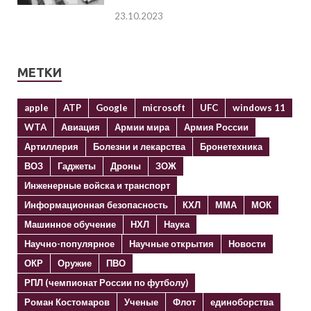
23.10.2023
МЕТКИ
apple
ATP
Google
microsoft
UFC
windows 11
WTA
Авиация
Армии мира
Армия России
Артиллерия
Болезни и лекарства
Бронетехника
ВОЗ
Гаджеты
Дроны
ЗОЖ
Инженерные войска и транспорт
Информационная безопасность
КХЛ
ММА
МОК
Машинное обучение
НХЛ
Наука
Научно-популярное
Научные открытия
Новости
ОКР
Оружие
ПВО
РПЛ (чемпионат России по футболу)
Роман Костомаров
Ученые
Флот
единоборства