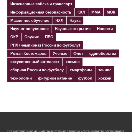
Инженерные войска и транспорт
Информационная безопасность
КХЛ
ММА
МОК
Машинное обучение
НХЛ
Наука
Научно-популярное
Научные открытия
Новости
ОКР
Оружие
ПВО
РПЛ (чемпионат России по футболу)
Роман Костомаров
Ученые
Флот
единоборства
искусственный интеллект
космос
сборная России по футболу
смартфоны
теннис
технологии
фигурное катание
футбол
хоккей
Все материалы на данном сайте взяты из открытых источников и предоставляются