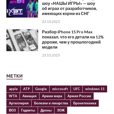
шоу «НАШЫ ИГРЫ» — шоу
об играх от разработчиков,
имеющих корни из СНГ
23.10.2023
Разбор iPhone 15 Pro Max
показал, что его детали на 12%
дороже, чем у прошлогодней
модели
23.10.2023
МЕТКИ
apple
ATP
Google
microsoft
UFC
windows 11
WTA
Авиация
Армии мира
Армия России
Артиллерия
Болезни и лекарства
Бронетехника
ВОЗ
Гаджеты
Дроны
ЗОЖ