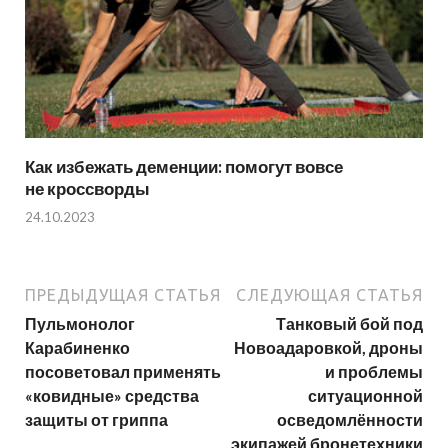
Как избежать деменции: помогут вовсе
не кроссворды
24.10.2023
ПРЕДЫДУЩАЯ СТАТЬЯ
СЛЕДУЮЩАЯ СТАТЬЯ
Пульмонолог
Танковый бой под
Карабиненко
Новоадаровкой, дроны
посоветовал применять
и проблемы
«ковидные» средства
ситуационной
защиты от гриппа
осведомлённости
экипажей бронетехники