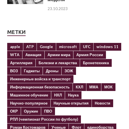
23.10.2023
МЕТКИ
apple
ATP
Google
microsoft
UFC
windows 11
WTA
Авиация
Армии мира
Армия России
Артиллерия
Болезни и лекарства
Бронетехника
ВОЗ
Гаджеты
Дроны
ЗОЖ
Инженерные войска и транспорт
Информационная безопасность
КХЛ
ММА
МОК
Машинное обучение
НХЛ
Наука
Научно-популярное
Научные открытия
Новости
ОКР
Оружие
ПВО
РПЛ (чемпионат России по футболу)
Роман Костомаров
Ученые
Флот
единоборства