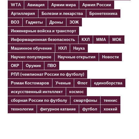
WTA
Авиация
Армии мира
Армия России
Артиллерия
Болезни и лекарства
Бронетехника
ВОЗ
Гаджеты
Дроны
ЗОЖ
Инженерные войска и транспорт
Информационная безопасность
КХЛ
ММА
МОК
Машинное обучение
НХЛ
Наука
Научно-популярное
Научные открытия
Новости
ОКР
Оружие
ПВО
РПЛ (чемпионат России по футболу)
Роман Костомаров
Ученые
Флот
единоборства
искусственный интеллект
космос
сборная России по футболу
смартфоны
теннис
технологии
фигурное катание
футбол
хоккей