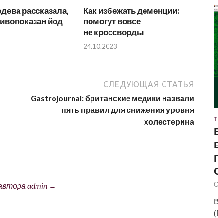
дева рассказала,
Как избежать деменции:
тивопоказан йод
помогут вовсе
не кроссворды
24.10.2023
СЛЕДУЮЩАЯ СТАТЬЯ
Gastrojournal: британские медики назвали
пять правил для снижения уровня
Т
холестерина
О
автора admin →
В
(