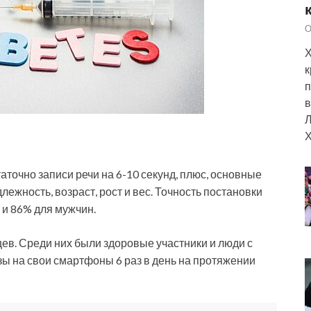
О
Х
к
п
в
Л
Х
аточно записи речи на 6-10 секунд, плюс, основные
ежность, возраст, рост и вес. Точность постановки
 и 86% для мужчин.
ев. Среди них были здоровые участники и люди с
ы на свои смартфоны 6 раз в день на протяжении