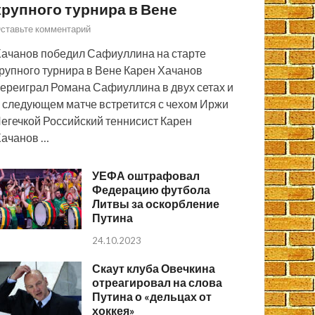
крупного турнира в Вене
ставьте комментарий
ачанов победил Сафиуллина на старте
рупного турнира в Вене Карен Хачанов
ереиграл Романа Сафиуллина в двух сетах и
 следующем матче встретится с чехом Иржи
егечкой Российский теннисист Карен
ачанов …
УЕФА оштрафовал
Федерацию футбола
Литвы за оскорбление
Путина
24.10.2023
Скаут клуба Овечкина
отреагировал на слова
Путина о «дельцах от
хоккея»