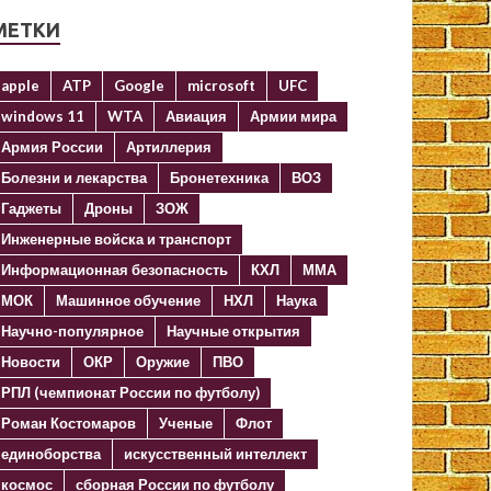
МЕТКИ
apple
ATP
Google
microsoft
UFC
windows 11
WTA
Авиация
Армии мира
Армия России
Артиллерия
Болезни и лекарства
Бронетехника
ВОЗ
Гаджеты
Дроны
ЗОЖ
Инженерные войска и транспорт
Информационная безопасность
КХЛ
ММА
МОК
Машинное обучение
НХЛ
Наука
Научно-популярное
Научные открытия
Новости
ОКР
Оружие
ПВО
РПЛ (чемпионат России по футболу)
Роман Костомаров
Ученые
Флот
единоборства
искусственный интеллект
космос
сборная России по футболу