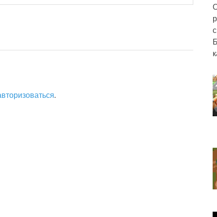
О
р
с
Б
к
авторизоваться
.