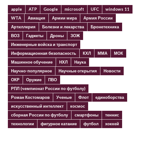
apple
ATP
Google
microsoft
UFC
windows 11
WTA
Авиация
Армии мира
Армия России
Артиллерия
Болезни и лекарства
Бронетехника
ВОЗ
Гаджеты
Дроны
ЗОЖ
Инженерные войска и транспорт
Информационная безопасность
КХЛ
ММА
МОК
Машинное обучение
НХЛ
Наука
Научно-популярное
Научные открытия
Новости
ОКР
Оружие
ПВО
РПЛ (чемпионат России по футболу)
Роман Костомаров
Ученые
Флот
единоборства
искусственный интеллект
космос
сборная России по футболу
смартфоны
теннис
технологии
фигурное катание
футбол
хоккей