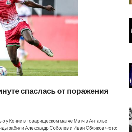
инуте спаслась от поражения
ью у Кении в товарищеском матче Матч в Анталье
анды забили Александр Соболев и Иван Обляков Фото: