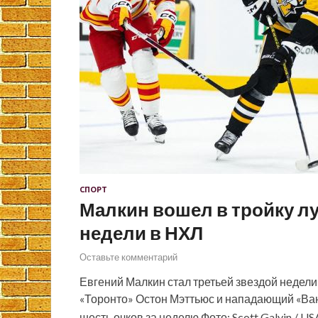
СПОРТ
Малкин вошел в тройку л
недели в НХЛ
Оставьте комментарий
Евгений Малкин стал третьей звездой недели
«Торонто» Остон Мэттьюс и нападающий «Ван
шесть очков за неделю Фото: Scott Galvin / U