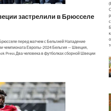
(
О
еции застрелили в Брюсселе
р
с
Б
к
о
Брюсселе перед матчем с Бельгией Нападение
т
ции чемпионата Европы-2024 Бельгия — Швеция,
ook Press Два человека в футболках сборной Швеции