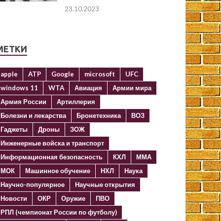
23.10.2023
МЕТКИ
apple
ATP
Google
microsoft
UFC
windows 11
WTA
Авиация
Армии мира
Армия России
Артиллерия
Болезни и лекарства
Бронетехника
ВОЗ
Гаджеты
Дроны
ЗОЖ
Инженерные войска и транспорт
Информационная безопасность
КХЛ
ММА
МОК
Машинное обучение
НХЛ
Наука
Научно-популярное
Научные открытия
Новости
ОКР
Оружие
ПВО
РПЛ (чемпионат России по футболу)