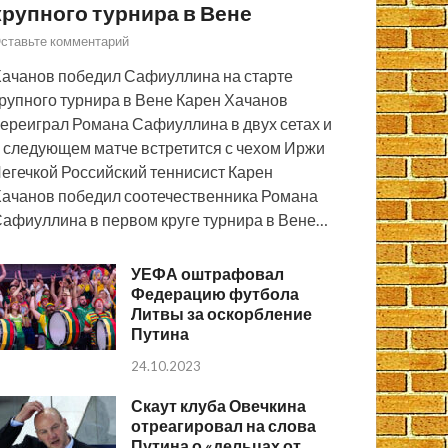
крупного турнира в Вене
ставьте комментарий
ачанов победил Сафиуллина на старте
рупного турнира в Вене Карен Хачанов
ереиграл Романа Сафиуллина в двух сетах и
 следующем матче встретится с чехом Иржи
егечкой Российский теннисист Карен
ачанов победил соотечественника Романа
афиуллина в первом круге турнира в Вене…
УЕФА оштрафовал
Федерацию футбола
Литвы за оскорбление
Путина
24.10.2023
Скаут клуба Овечкина
отреагировал на слова
Путина о «дельцах от