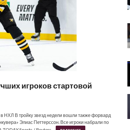
учших игроков стартовой
 в НХЛ В тройку звезд недели вошли также форвард
кувера» Элиас Петтерссон. Все игроки набрали по
SA TODAY Sports / Reuters…