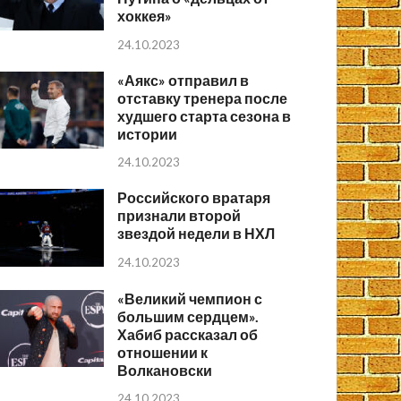
хоккея»
24.10.2023
«Аякс» отправил в
отставку тренера после
худшего старта сезона в
истории
24.10.2023
Российского вратаря
признали второй
звездой недели в НХЛ
24.10.2023
«Великий чемпион с
большим сердцем».
Хабиб рассказал об
отношении к
Волкановски
24.10.2023