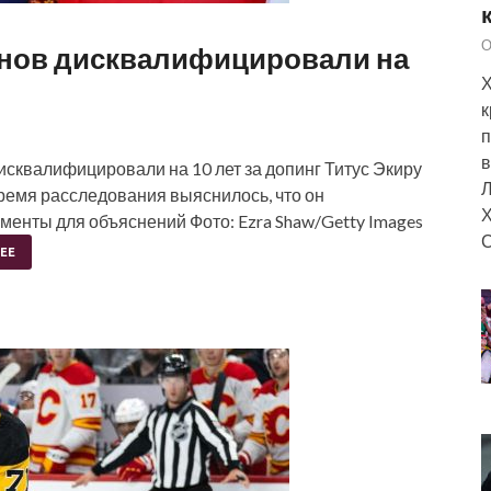
О
нов дисквалифицировали на
Х
к
п
в
сквалифицировали на 10 лет за допинг Титус Экиру
Л
время расследования выяснилось, что он
Х
енты для объяснений Фото: Ezra Shaw/Getty Images
С
ЕЕ