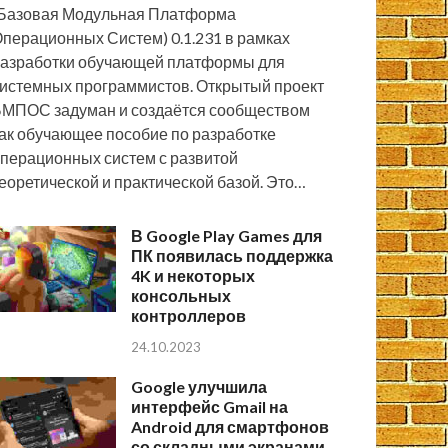
Базовая Модульная Платформа
перационных Систем) 0.1.231 в рамках
азработки обучающей платформы для
истемных программистов. Открытый проект
МПОС задуман и создаётся сообществом
ак обучающее пособие по разработке
перационных систем с развитой
еоретической и практической базой. Это…
В Google Play Games для
ПК появилась поддержка
4K и некоторых
консольных
контроллеров
24.10.2023
Google улучшила
интерфейс Gmail на
Android для смартфонов
со складными экранами