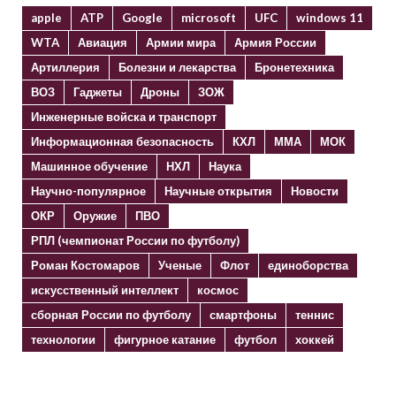
apple
ATP
Google
microsoft
UFC
windows 11
WTA
Авиация
Армии мира
Армия России
Артиллерия
Болезни и лекарства
Бронетехника
ВОЗ
Гаджеты
Дроны
ЗОЖ
Инженерные войска и транспорт
Информационная безопасность
КХЛ
ММА
МОК
Машинное обучение
НХЛ
Наука
Научно-популярное
Научные открытия
Новости
ОКР
Оружие
ПВО
РПЛ (чемпионат России по футболу)
Роман Костомаров
Ученые
Флот
единоборства
искусственный интеллект
космос
сборная России по футболу
смартфоны
теннис
технологии
фигурное катание
футбол
хоккей