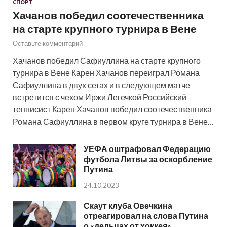
СПОРТ
Хачанов победил соотечественника
на старте крупного турнира в Вене
Оставьте комментарий
Хачанов победил Сафиуллина на старте крупного
турнира в Вене Карен Хачанов переиграл Романа
Сафиуллина в двух сетах и в следующем матче
встретится с чехом Иржи Легечкой Российский
теннисист Карен Хачанов победил соотечественника
Романа Сафиуллина в первом круге турнира в Вене…
УЕФА оштрафовал Федерацию
футбола Литвы за оскорбление
Путина
24.10.2023
Скаут клуба Овечкина
отреагировал на слова Путина
о «дельцах от хоккея»