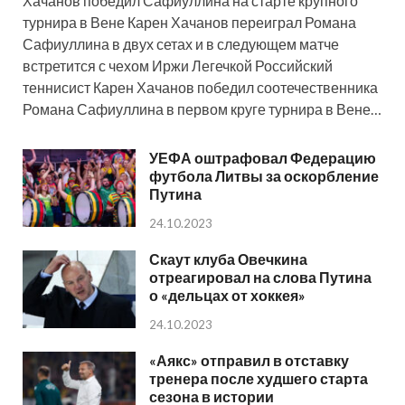
Хачанов победил Сафиуллина на старте крупного
турнира в Вене Карен Хачанов переиграл Романа
Сафиуллина в двух сетах и в следующем матче
встретится с чехом Иржи Легечкой Российский
теннисист Карен Хачанов победил соотечественника
Романа Сафиуллина в первом круге турнира в Вене…
УЕФА оштрафовал Федерацию
футбола Литвы за оскорбление
Путина
24.10.2023
Скаут клуба Овечкина
отреагировал на слова Путина
о «дельцах от хоккея»
24.10.2023
«Аякс» отправил в отставку
тренера после худшего старта
сезона в истории