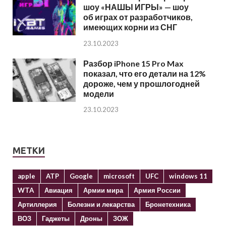
шоу «НАШЫ ИГРЫ» — шоу
об играх от разработчиков,
имеющих корни из СНГ
23.10.2023
Разбор iPhone 15 Pro Max
показал, что его детали на 12%
дороже, чем у прошлогодней
модели
23.10.2023
МЕТКИ
apple
ATP
Google
microsoft
UFC
windows 11
WTA
Авиация
Армии мира
Армия России
Артиллерия
Болезни и лекарства
Бронетехника
ВОЗ
Гаджеты
Дроны
ЗОЖ