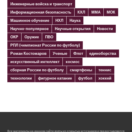
Инженерные войска и транспорт
Информационная безопасность
КХЛ
ММА
МОК
Машинное обучение
НХЛ
Наука
Научно-популярное
Научные открытия
Новости
ОКР
Оружие
ПВО
РПЛ (чемпионат России по футболу)
Роман Костомаров
Ученые
Флот
единоборства
искусственный интеллект
космос
сборная России по футболу
смартфоны
теннис
технологии
фигурное катание
футбол
хоккей
Все материалы на данном сайте взяты из открытых источников и предоставляются