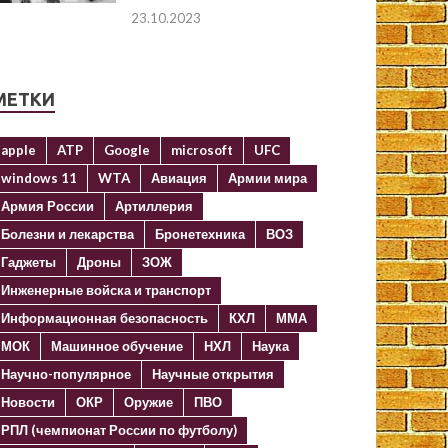
23.10.2023
МЕТКИ
apple
ATP
Google
microsoft
UFC
windows 11
WTA
Авиация
Армии мира
Армия России
Артиллерия
Болезни и лекарства
Бронетехника
ВОЗ
Гаджеты
Дроны
ЗОЖ
Инженерные войска и транспорт
Информационная безопасность
КХЛ
ММА
МОК
Машинное обучение
НХЛ
Наука
Научно-популярное
Научные открытия
Новости
ОКР
Оружие
ПВО
РПЛ (чемпионат России по футболу)