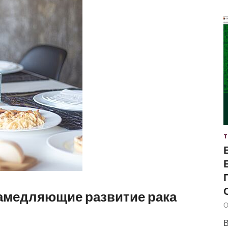
Т
амедляющие развитие рака
О
В