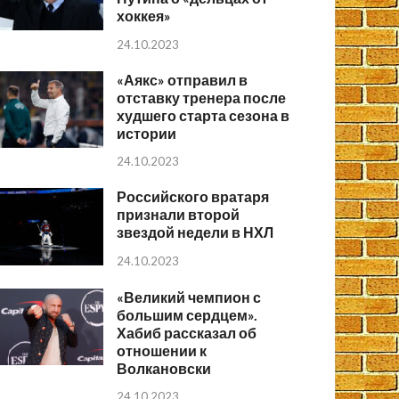
хоккея»
24.10.2023
«Аякс» отправил в
отставку тренера после
худшего старта сезона в
истории
24.10.2023
Российского вратаря
признали второй
звездой недели в НХЛ
24.10.2023
«Великий чемпион с
большим сердцем».
Хабиб рассказал об
отношении к
Волкановски
24.10.2023