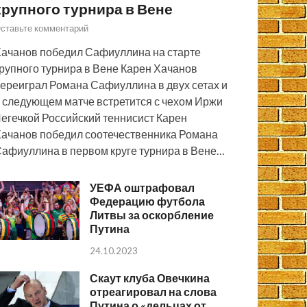
крупного турнира в Вене
ставьте комментарий
ачанов победил Сафиуллина на старте
рупного турнира в Вене Карен Хачанов
ереиграл Романа Сафиуллина в двух сетах и
 следующем матче встретится с чехом Иржи
егечкой Российский теннисист Карен
ачанов победил соотечественника Романа
афиуллина в первом круге турнира в Вене…
УЕФА оштрафовал
Федерацию футбола
Литвы за оскорбление
Путина
24.10.2023
Скаут клуба Овечкина
отреагировал на слова
Путина о «дельцах от