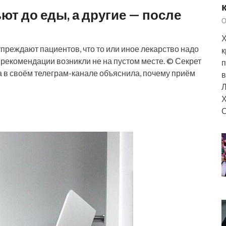
ют до еды, а другие — после
О
Х
преждают пациентов, что то или иное лекарство надо
к
е рекомендации возникли не на пустом месте. © Секрет
п
 в своём телеграм-канале объяснила, почему приём
в
Л
Х
С