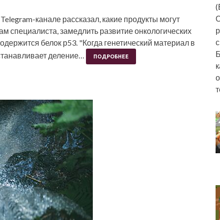
(
О
Telegram-канале рассказал, какие продукты могут
р
вам специалиста, замедлить развитие онкологических
с
одержится белок р53. "Когда генетический материал в
Б
останавливает деление…
ПОДРОБНЕЕ
к
о
т