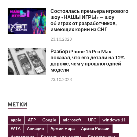
Состоялась премьера игрового
шоу «НАШЫ ИГРЫ» — шоу
об играх от разработчиков,
имеющих корни из СНГ
23.10.2023
Разбор iPhone 15 Pro Max
показал, что его детали на 12%
дороже, чем у прошлогодней
модели
23.10.2023
МЕТКИ
apple
ATP
Google
microsoft
UFC
windows 11
WTA
Авиация
Армии мира
Армия России
Артиллерия
Болезни и лекарства
Бронетехника