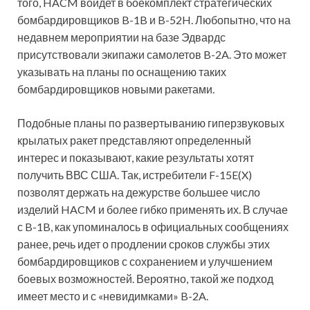
того, HACM войдет в боекомплект стратегических
бомбардировщиков B-1B и B-52H. Любопытно, что на
недавнем мероприятии на базе Эдвардс
присутствовали экипажи самолетов B-2A. Это может
указывать на планы по оснащению таких
бомбардировщиков новыми ракетами.
Подобные планы по развертыванию гиперзвуковых
крылатых ракет представляют определенный
интерес и показывают, какие результаты хотят
получить ВВС США. Так, истребители F-15E(X)
позволят держать на дежурстве большее число
изделий HACM и более гибко применять их. В случае
с B-1B, как упоминалось в официальных сообщениях
ранее, речь идет о продлении сроков службы этих
бомбардировщиков с сохранением и улучшением
боевых возможностей. Вероятно, такой же подход
имеет место и с «невидимками» B-2A.