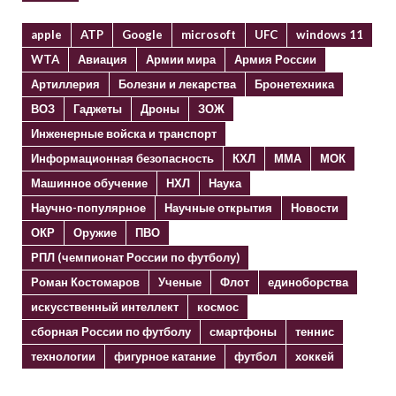
apple
ATP
Google
microsoft
UFC
windows 11
WTA
Авиация
Армии мира
Армия России
Артиллерия
Болезни и лекарства
Бронетехника
ВОЗ
Гаджеты
Дроны
ЗОЖ
Инженерные войска и транспорт
Информационная безопасность
КХЛ
ММА
МОК
Машинное обучение
НХЛ
Наука
Научно-популярное
Научные открытия
Новости
ОКР
Оружие
ПВО
РПЛ (чемпионат России по футболу)
Роман Костомаров
Ученые
Флот
единоборства
искусственный интеллект
космос
сборная России по футболу
смартфоны
теннис
технологии
фигурное катание
футбол
хоккей