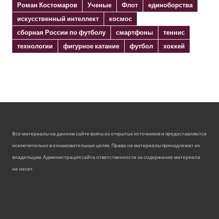
Роман Костомаров
Ученые
Флот
единоборства
искусственный интеллект
космос
сборная России по футболу
смартфоны
теннис
технологии
фигурное катание
футбол
хоккей
Все материалы на данном сайте взяты из открытых источников и предоставляются
исключительно в ознакомительных целях. Права на материалы принадлежат их
владельцам. Администрация сайта ответственности за содержание материала
не несет.