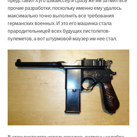
представил Хуго Шмайссер и сразу же им затмил все
прочие разработки, поскольку именно ему удалось
максимально точно выполнить все требования
германских военных. И это его машинка стала
прародительницей всех будущих пистолетов-
пулеметов, а вот штурмовой маузер им нее стал.
В этом пистолете использовались патроны калибра