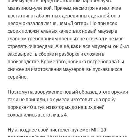
преимуществ перед пистолетом парабеллум с
магазином-улиткой. Причем, несмотря на наличие
достаточно габаритных деревянных деталей, он в
целом оказался легче, чем «Люггер». Но при всех
своих положительных качествах новый маузер в
главном требованиям военных не отвечал и не мог
стрелять очередями. А ещё, как и все маузеры, он был
заковырист в сборке и разборке и сложен в
производстве. Кроме того, новинка потребовала бы
снижения изготовления маузеров, выпускавшихся
серийно.
Поэтому на вооружение новый образец этого оружия
так и не приняли, но сумели изготовить на пробу
порядка 40 штук, из которых до наших дней
сохранились всего лишь 4.
Ну а позднее свой пистолет-пулемет МП-18