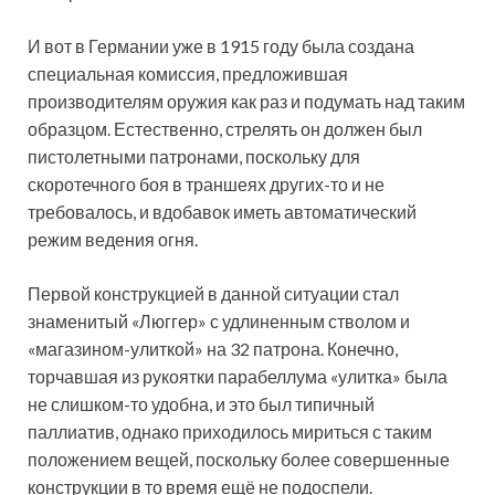
И вот в Германии уже в 1915 году была создана
специальная комиссия, предложившая
производителям оружия как раз и подумать над таким
образцом. Естественно, стрелять он должен был
пистолетными патронами, поскольку для
скоротечного боя в траншеях других-то и не
требовалось, и вдобавок иметь автоматический
режим ведения огня.
Первой конструкцией в данной ситуации стал
знаменитый «Люггер» с удлиненным стволом и
«магазином-улиткой» на 32 патрона. Конечно,
торчавшая из рукоятки парабеллума «улитка» была
не слишком-то удобна, и это был типичный
паллиатив, однако приходилось мириться с таким
положением вещей, поскольку более совершенные
конструкции в то время ещё не подоспели.