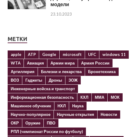
модели
23.10.2023
МЕТКИ
apple
ATP
Google
microsoft
UFC
windows 11
WTA
Авиация
Армии мира
Армия России
Артиллерия
Болезни и лекарства
Бронетехника
ВОЗ
Гаджеты
Дроны
ЗОЖ
Инженерные войска и транспорт
Информационная безопасность
КХЛ
ММА
МОК
Машинное обучение
НХЛ
Наука
Научно-популярное
Научные открытия
Новости
ОКР
Оружие
ПВО
РПЛ (чемпионат России по футболу)