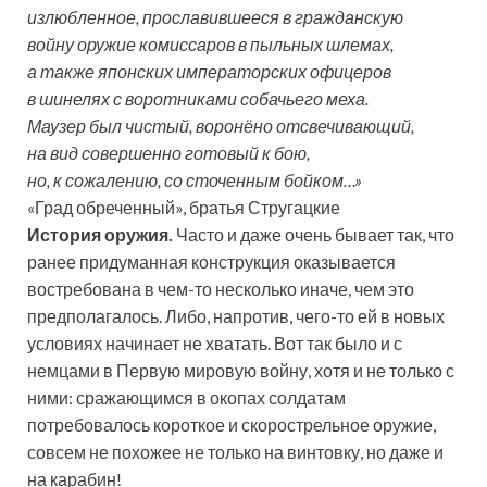
излюбленное, прославившееся в гражданскую
войну оружие комиссаров в пыльных шлемах,
а также японских императорских офицеров
в шинелях с воротниками собачьего меха.
Маузер был чистый, воронёно отсвечивающий,
на вид совершенно готовый к бою,
но, к сожалению, со сточенным бойком…»
«Град обреченный»,
братья Стругацкие
История оружия.
Часто и даже очень бывает так, что
ранее придуманная конструкция оказывается
востребована в чем-то несколько иначе, чем это
предполагалось. Либо, напротив, чего-то ей в новых
условиях начинает не хватать. Вот так было и с
немцами в Первую мировую войну, хотя и не только с
ними: сражающимся в окопах солдатам
потребовалось короткое и скорострельное оружие,
совсем не похожее не только на винтовку, но даже и
на карабин!