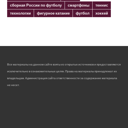
сборная России по футболу
смартфоны
теннис
технологии
фигурное катание
футбол
хоккей
Все материалы на данном сайте взяты из открытых источников и предоставляются
исключительно в ознакомительных целях. Права на материалы принадлежат их
владельцам. Администрация сайта ответственности за содержание материала
не несет.