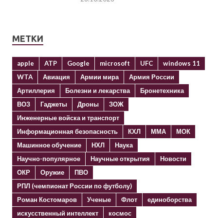
МЕТКИ
apple
ATP
Google
microsoft
UFC
windows 11
WTA
Авиация
Армии мира
Армия России
Артиллерия
Болезни и лекарства
Бронетехника
ВОЗ
Гаджеты
Дроны
ЗОЖ
Инженерные войска и транспорт
Информационная безопасность
КХЛ
ММА
МОК
Машинное обучение
НХЛ
Наука
Научно-популярное
Научные открытия
Новости
ОКР
Оружие
ПВО
РПЛ (чемпионат России по футболу)
Роман Костомаров
Ученые
Флот
единоборства
искусственный интеллект
космос