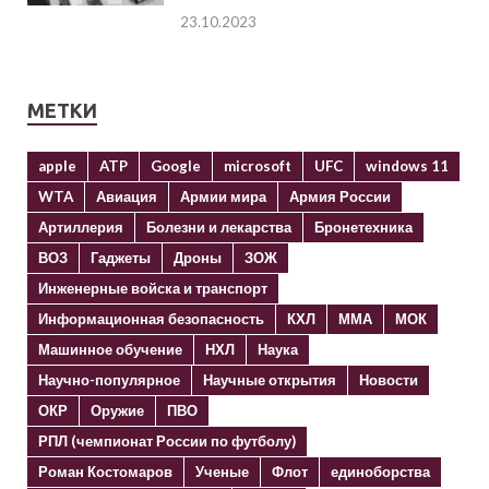
23.10.2023
МЕТКИ
apple
ATP
Google
microsoft
UFC
windows 11
WTA
Авиация
Армии мира
Армия России
Артиллерия
Болезни и лекарства
Бронетехника
ВОЗ
Гаджеты
Дроны
ЗОЖ
Инженерные войска и транспорт
Информационная безопасность
КХЛ
ММА
МОК
Машинное обучение
НХЛ
Наука
Научно-популярное
Научные открытия
Новости
ОКР
Оружие
ПВО
РПЛ (чемпионат России по футболу)
Роман Костомаров
Ученые
Флот
единоборства