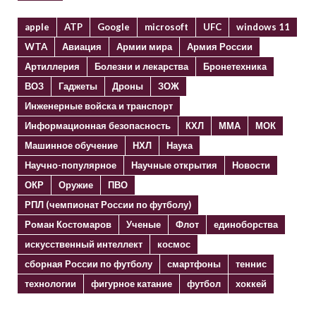
apple
ATP
Google
microsoft
UFC
windows 11
WTA
Авиация
Армии мира
Армия России
Артиллерия
Болезни и лекарства
Бронетехника
ВОЗ
Гаджеты
Дроны
ЗОЖ
Инженерные войска и транспорт
Информационная безопасность
КХЛ
ММА
МОК
Машинное обучение
НХЛ
Наука
Научно-популярное
Научные открытия
Новости
ОКР
Оружие
ПВО
РПЛ (чемпионат России по футболу)
Роман Костомаров
Ученые
Флот
единоборства
искусственный интеллект
космос
сборная России по футболу
смартфоны
теннис
технологии
фигурное катание
футбол
хоккей