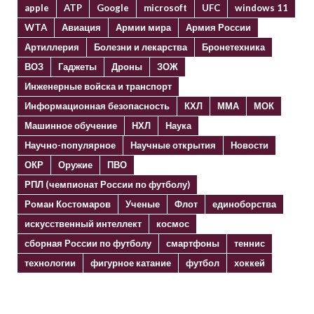
apple
ATP
Google
microsoft
UFC
windows 11
WTA
Авиация
Армии мира
Армия России
Артиллерия
Болезни и лекарства
Бронетехника
ВОЗ
Гаджеты
Дроны
ЗОЖ
Инженерные войска и транспорт
Информационная безопасность
КХЛ
ММА
МОК
Машинное обучение
НХЛ
Наука
Научно-популярное
Научные открытия
Новости
ОКР
Оружие
ПВО
РПЛ (чемпионат России по футболу)
Роман Костомаров
Ученые
Флот
единоборства
искусственный интеллект
космос
сборная России по футболу
смартфоны
теннис
технологии
фигурное катание
футбол
хоккей