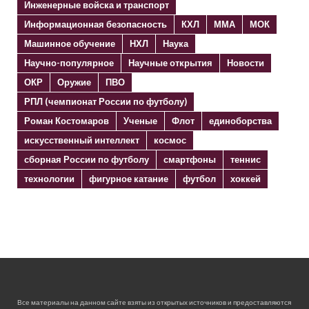
Инженерные войска и транспорт
Информационная безопасность
КХЛ
ММА
МОК
Машинное обучение
НХЛ
Наука
Научно-популярное
Научные открытия
Новости
ОКР
Оружие
ПВО
РПЛ (чемпионат России по футболу)
Роман Костомаров
Ученые
Флот
единоборства
искусственный интеллект
космос
сборная России по футболу
смартфоны
теннис
технологии
фигурное катание
футбол
хоккей
Все материалы на данном сайте взяты из открытых источников и предоставляются