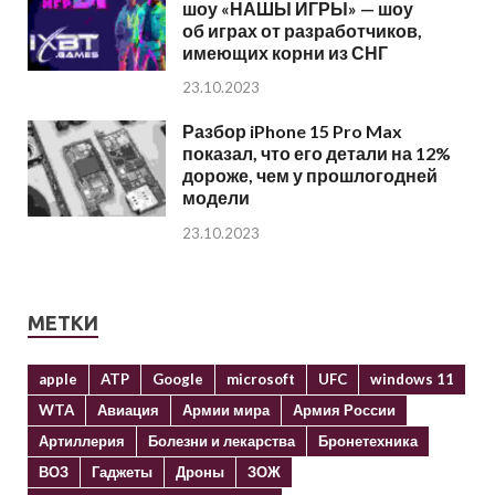
шоу «НАШЫ ИГРЫ» — шоу
об играх от разработчиков,
имеющих корни из СНГ
23.10.2023
Разбор iPhone 15 Pro Max
показал, что его детали на 12%
дороже, чем у прошлогодней
модели
23.10.2023
МЕТКИ
apple
ATP
Google
microsoft
UFC
windows 11
WTA
Авиация
Армии мира
Армия России
Артиллерия
Болезни и лекарства
Бронетехника
ВОЗ
Гаджеты
Дроны
ЗОЖ