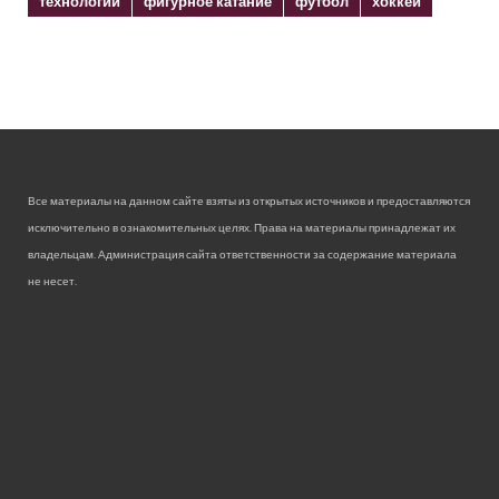
технологии
фигурное катание
футбол
хоккей
Все материалы на данном сайте взяты из открытых источников и предоставляются
исключительно в ознакомительных целях. Права на материалы принадлежат их
владельцам. Администрация сайта ответственности за содержание материала
не несет.