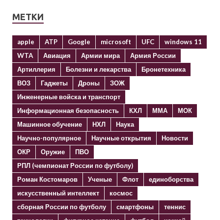
МЕТКИ
apple
ATP
Google
microsoft
UFC
windows 11
WTA
Авиация
Армии мира
Армия России
Артиллерия
Болезни и лекарства
Бронетехника
ВОЗ
Гаджеты
Дроны
ЗОЖ
Инженерные войска и транспорт
Информационная безопасность
КХЛ
ММА
МОК
Машинное обучение
НХЛ
Наука
Научно-популярное
Научные открытия
Новости
ОКР
Оружие
ПВО
РПЛ (чемпионат России по футболу)
Роман Костомаров
Ученые
Флот
единоборства
искусственный интеллект
космос
сборная России по футболу
смартфоны
теннис