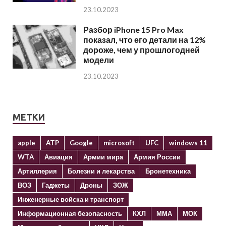
23.10.2023
Разбор iPhone 15 Pro Max
показал, что его детали на 12%
дороже, чем у прошлогодней
модели
23.10.2023
МЕТКИ
apple
ATP
Google
microsoft
UFC
windows 11
WTA
Авиация
Армии мира
Армия России
Артиллерия
Болезни и лекарства
Бронетехника
ВОЗ
Гаджеты
Дроны
ЗОЖ
Инженерные войска и транспорт
Информационная безопасность
КХЛ
ММА
МОК