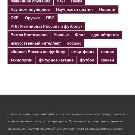
Машинное обучение
НХЛ
Наука
Научно-популярное
Научные открытия
Новости
ОКР
Оружие
ПВО
РПЛ (чемпионат России по футболу)
Роман Костомаров
Ученые
Флот
единоборства
искусственный интеллект
космос
сборная России по футболу
смартфоны
теннис
технологии
фигурное катание
футбол
хоккей
Все материалы на данном сайте взяты из открытых источников и предоставляются
исключительно в ознакомительных целях. Права на материалы принадлежат их
владельцам. Администрация сайта ответственности за содержание материала