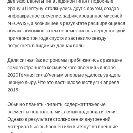
две экзопланеты типа ледяной гигант, подобные
Урану и Нептуну, столкнулись друг с другом, создав
инфракрасное свечение, зафиксированное миссией
NEOWISE, а возникшее в результате расширяющееся
облако обломков затем переместилось перед звездой
примерно три года спустя и заставило звезду
потускнеть в видимых длинах волн.
Дали сигналКак астрономы приблизились к разгадке
самого странного космического явления5 января
2020Темная силаУченым впервые удалось увидеть
черную дыру. Что это даст человечеству?14 апреля
2019
Обычно планеты-гиганты содержат тяжелые
элементы под толстыми слоями водорода и гелия.
Однако в результате столкновения внутренний
материал был выброшен или вытянут во внешние