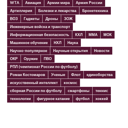
WTA
Авиация
Армии мира
Армия России
Артиллерия
Болезни и лекарства
Бронетехника
ВОЗ
Гаджеты
Дроны
ЗОЖ
Инженерные войска и транспорт
Информационная безопасность
КХЛ
ММА
МОК
Машинное обучение
НХЛ
Наука
Научно-популярное
Научные открытия
Новости
ОКР
Оружие
ПВО
РПЛ (чемпионат России по футболу)
Роман Костомаров
Ученые
Флот
единоборства
искусственный интеллект
космос
сборная России по футболу
смартфоны
теннис
технологии
фигурное катание
футбол
хоккей