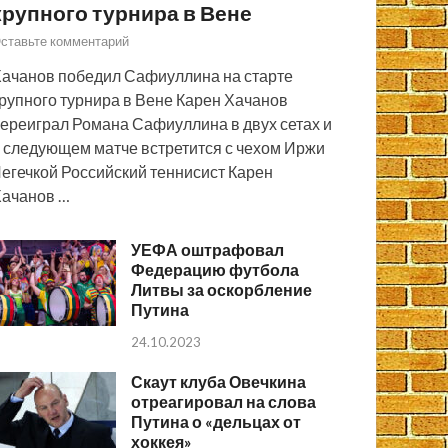
крупного турнира в Вене
ставьте комментарий
ачанов победил Сафиуллина на старте
рупного турнира в Вене Карен Хачанов
ереиграл Романа Сафиуллина в двух сетах и
 следующем матче встретится с чехом Иржи
егечкой Российский теннисист Карен
ачанов …
УЕФА оштрафовал
Федерацию футбола
Литвы за оскорбление
Путина
24.10.2023
Скаут клуба Овечкина
отреагировал на слова
Путина о «дельцах от
хоккея»