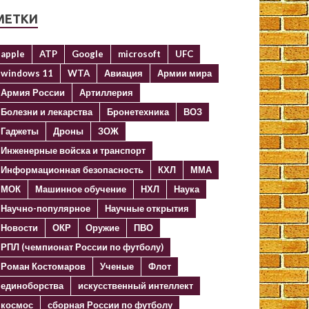
МЕТКИ
apple
ATP
Google
microsoft
UFC
windows 11
WTA
Авиация
Армии мира
Армия России
Артиллерия
Болезни и лекарства
Бронетехника
ВОЗ
Гаджеты
Дроны
ЗОЖ
Инженерные войска и транспорт
Информационная безопасность
КХЛ
ММА
МОК
Машинное обучение
НХЛ
Наука
Научно-популярное
Научные открытия
Новости
ОКР
Оружие
ПВО
РПЛ (чемпионат России по футболу)
Роман Костомаров
Ученые
Флот
единоборства
искусственный интеллект
космос
сборная России по футболу