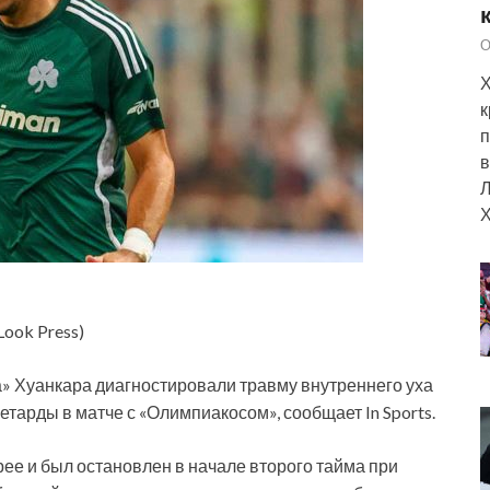
О
Х
к
п
в
Л
Х
Look Press)
» Хуанкара диагностировали травму внутреннего уха
тарды в матче с «Олимпиакосом», сообщает In Sports.
рее и был остановлен в начале второго тайма при