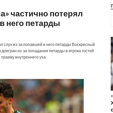
а» частично потерял
 в него петарды
л слух из-за попавшей в него петарды
Воскресный
доигран из-за попадания петарды в игрока гостей
 травму внутреннего уха
С