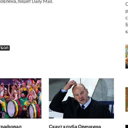
овлена, пишет Daily Mail.
О
р
с
Б
к
ТБОЛ
трафовал
Скаут клуба Овечкина