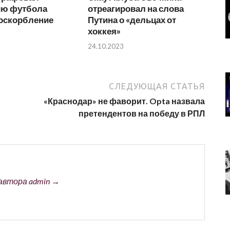
ю футбола
отреагировал на слова
 оскорбление
Путина о «дельцах от
хоккея»
24.10.2023
СЛЕДУЮЩАЯ СТАТЬЯ
«Краснодар» не фаворит. Opta назвала
претендентов на победу в РПЛ
автора admin →