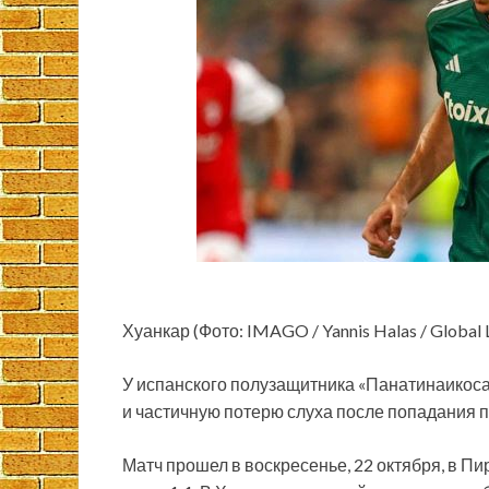
Хуанкар (Фото: IMAGO / Yannis Halas / Global 
У испанского полузащитника «Панатинаикоса
и частичную потерю слуха после попадания пе
Матч прошел в воскресенье, 22 октября, в Пи