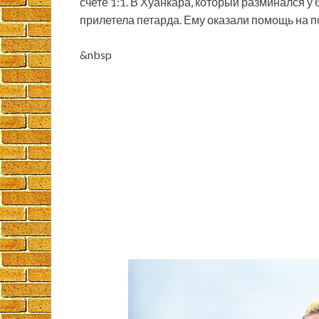
счете 1:1. В Хуанкара, который разминался у
прилетела петарда. Ему оказали помощь на п
&nbsp