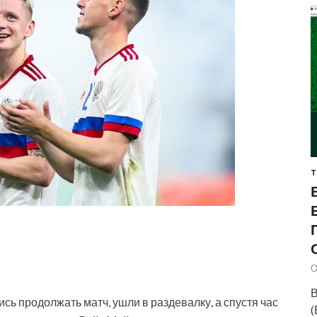
Т
О
В
сь продолжать матч, ушли в раздевалку, а спустя час
(