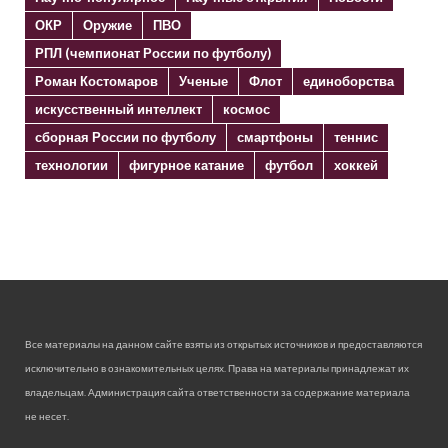
ОКР
Оружие
ПВО
РПЛ (чемпионат России по футболу)
Роман Костомаров
Ученые
Флот
единоборства
искусственный интеллект
космос
сборная России по футболу
смартфоны
теннис
технологии
фигурное катание
футбол
хоккей
Все материалы на данном сайте взяты из открытых источников и предоставляются
исключительно в ознакомительных целях. Права на материалы принадлежат их
владельцам. Администрация сайта ответственности за содержание материала
не несет.