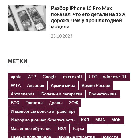
Разбор iPhone 15 Pro Max
показал, что его детали на 12%
дороже, чем у прошлогодней
модели
23.10.2023
МЕТКИ
apple
ATP
Google
microsoft
UFC
windows 11
WTA
Авиация
Армии мира
Армия России
Артиллерия
Болезни и лекарства
Бронетехника
ВОЗ
Гаджеты
Дроны
ЗОЖ
Инженерные войска и транспорт
Информационная безопасность
КХЛ
ММА
МОК
Машинное обучение
НХЛ
Наука
Научно-популярное
Научные открытия
Новости