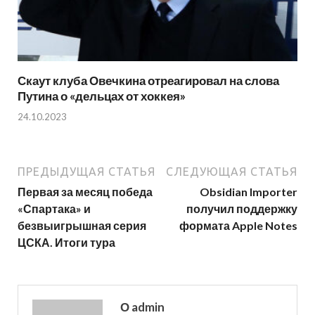
Скаут клуба Овечкина отреагировал на слова
Путина о «дельцах от хоккея»
24.10.2023
ПРЕДЫДУЩАЯ СТАТЬЯ
СЛЕДУЮЩАЯ СТАТЬЯ
Первая за месяц победа
Obsidian Importer
«Спартака» и
получил поддержку
безвыигрышная серия
формата Apple Notes
ЦСКА. Итоги тура
О admin