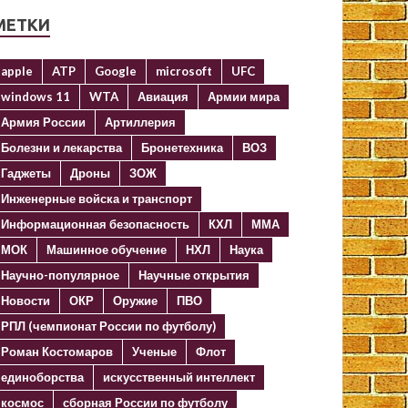
МЕТКИ
apple
ATP
Google
microsoft
UFC
windows 11
WTA
Авиация
Армии мира
Армия России
Артиллерия
Болезни и лекарства
Бронетехника
ВОЗ
Гаджеты
Дроны
ЗОЖ
Инженерные войска и транспорт
Информационная безопасность
КХЛ
ММА
МОК
Машинное обучение
НХЛ
Наука
Научно-популярное
Научные открытия
Новости
ОКР
Оружие
ПВО
РПЛ (чемпионат России по футболу)
Роман Костомаров
Ученые
Флот
единоборства
искусственный интеллект
космос
сборная России по футболу