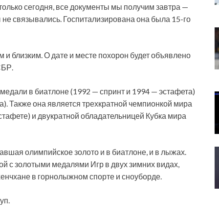
только сегодня, все документы мы получим завтра —
 не связывались. Госпитализирована она была 15-го
и близким. О дате и месте похорон будет объявлено
СБР.
медали в биатлоне (1992 — спринт и 1994 — эстафета)
та). Также она является трехкратной чемпионкой мира
эстафете) и двукратной обладательницей Кубка мира
вшая олимпийское золото и в биатлоне, и в лыжах.
й с золотыми медалями Игр в двух зимних видах,
хенчхане в горнолыжном спорте и сноуборде.
уп.