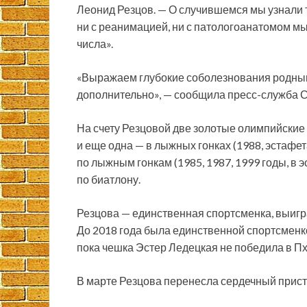
Леонид Резцов. — О случившемся мы узнали 
ни с реанимацией, ни с патологоанатомом мы
числа».
«Выражаем глубокие соболезнования родным 
дополнительно», — сообщила пресс-служба 
На счету Резцовой две золотые олимпийские 
и еще одна — в лыжных гонках (1988, эстафе
по лыжным гонкам (1985, 1987, 1999 годы, в 
по биатлону.
Резцова — единственная спортсменка, выигра
До 2018 года была единственной спортсменко
пока чешка Эстер Ледецкая не победила в П
В марте Резцова перенесла сердечный прист