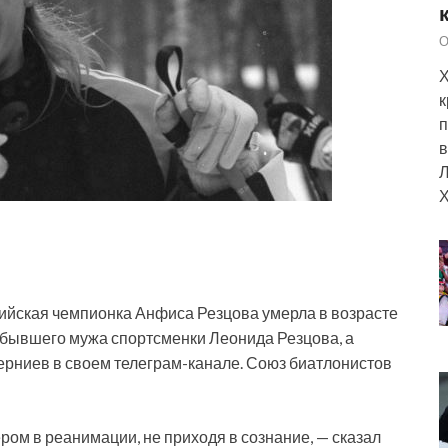
О
Х
к
п
в
Л
Х
ийская чемпионка Анфиса Резцова умерла в возрасте
а бывшего мужа спортсменки Леонида Резцова, а
рниев в своем телеграм-канале. Союз биатлонистов
ом в реанимации, не приходя в сознание, — сказал