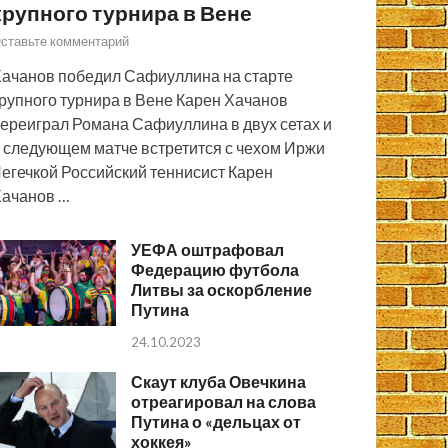
крупного турнира в Вене
ставьте комментарий
ачанов победил Сафиуллина на старте
рупного турнира в Вене Карен Хачанов
ереиграл Романа Сафиуллина в двух сетах и
 следующем матче встретится с чехом Иржи
егечкой Российский теннисист Карен
ачанов …
УЕФА оштрафовал
Федерацию футбола
Литвы за оскорбление
Путина
24.10.2023
Скаут клуба Овечкина
отреагировал на слова
Путина о «дельцах от
хоккея»