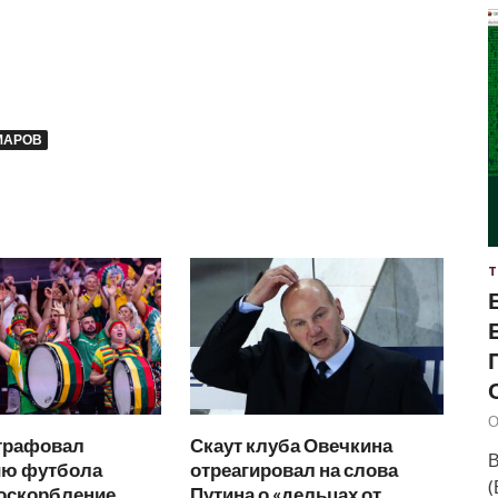
МАРОВ
Т
О
трафовал
Скаут клуба Овечкина
В
ю футбола
отреагировал на слова
(
 оскорбление
Путина о «дельцах от