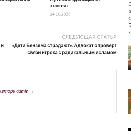
О
хоккея»
р
24.10.2023
с
Б
к
СЛЕДУЮЩАЯ СТАТЬЯ
 и
«Дети Бензема страдают». Адвокат опроверг
связи игрока с радикальным исламом
автора admin →