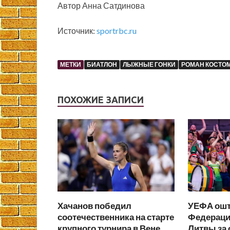
Автор Анна Сатдинова
Источник:
sportrbc.ru
МЕТКИ
БИАТЛОН
ЛЫЖНЫЕ ГОНКИ
РОМАН КОСТО
ПОХОЖИЕ ЗАПИСИ
Хачанов победил
УЕФА ош
соотечественника на старте
Федераци
крупного турнира в Вене
Литвы за