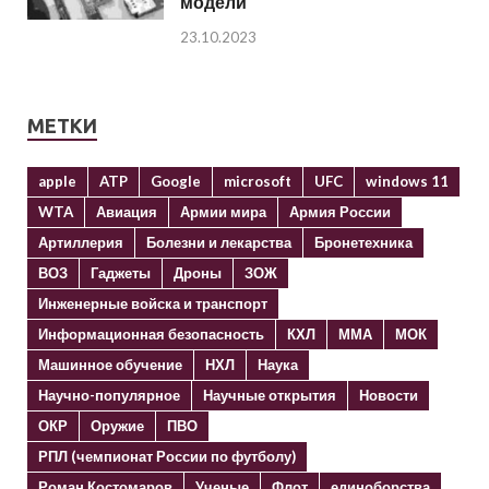
модели
23.10.2023
МЕТКИ
apple
ATP
Google
microsoft
UFC
windows 11
WTA
Авиация
Армии мира
Армия России
Артиллерия
Болезни и лекарства
Бронетехника
ВОЗ
Гаджеты
Дроны
ЗОЖ
Инженерные войска и транспорт
Информационная безопасность
КХЛ
ММА
МОК
Машинное обучение
НХЛ
Наука
Научно-популярное
Научные открытия
Новости
ОКР
Оружие
ПВО
РПЛ (чемпионат России по футболу)
Роман Костомаров
Ученые
Флот
единоборства