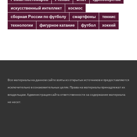
искусственный интеллект
космос
сборная России по футболу
смартфоны
теннис
технологии
фигурное катание
футбол
хоккей
Все материалы на данном сайте взяты из открытых источников и предоставляются
исключительно в ознакомительных целях. Права на материалы принадлежат их
владельцам. Администрация сайта ответственности за содержание материала
не несет.