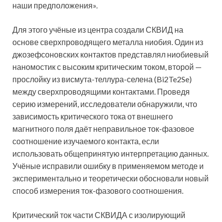
наши предположения».
Для этого учёные из центра создали СКВИД на
основе сверхпроводящего металла ниобия. Один из
джозефсоновских контактов представлял ниобиевый
наномостик с высоким критическим током, второй —
прослойку из висмута-теллура-селена (Bi2Te2Se)
между сверхпроводящими контактами. Проведя
серию измерений, исследователи обнаружили, что
зависимость критического тока от внешнего
магнитного поля даёт неправильное ток-фазовое
соотношение изучаемого контакта, если
использовать общепринятую интерпретацию данных.
Учёные исправили ошибку в применяемом методе и
экспериментально и теоретически обосновали новый
способ измерения ток-фазового соотношения.
Критический ток части СКВИДА с изолирующий