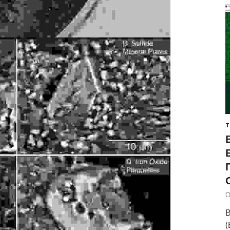
Т
О
В
(