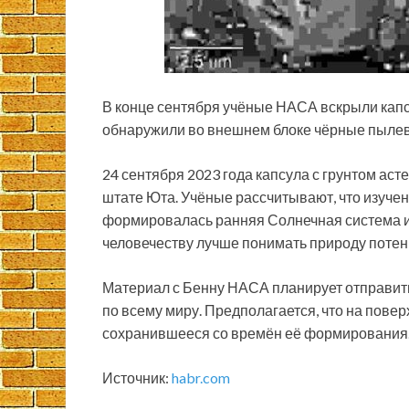
В конце сентября учёные НАСА вскрыли капс
обнаружили во внешнем блоке чёрные пыле
24 сентября 2023 года капсула с грунтом ас
штате Юта. Учёные рассчитывают, что изучени
формировалась ранняя Солнечная система и 
человечеству лучше понимать природу потен
Материал с Бенну НАСА планирует отправить
по всему миру. Предполагается, что на пове
сохранившееся со времён её формирования
Источник:
habr.com