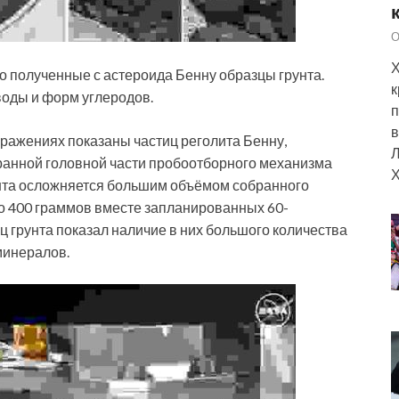
О
Х
о полученные с астероида Бенну образцы грунта.
к
воды и форм углеродов.
п
в
ражениях показаны частиц реголита Бенну,
Л
анной головной части пробоотборного механизма
Х
нта осложняется большим объёмом собранного
ло 400 граммов вместе запланированных 60-
 грунта показал наличие в них большого количества
минералов.