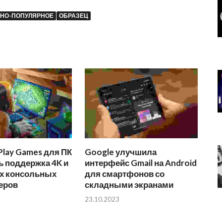
ЧНО-ПОПУЛЯРНОЕ
ОБРАЗЕЦ
Play Games для ПК
Google улучшила
ь поддержка 4K и
интерфейс Gmail на Android
х консольных
для смартфонов со
еров
складными экранами
23.10.2023