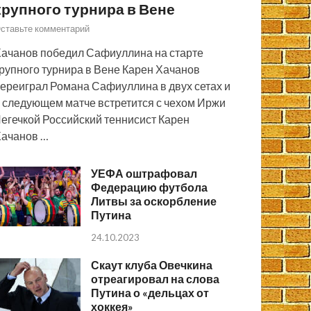
крупного турнира в Вене
ставьте комментарий
ачанов победил Сафиуллина на старте
рупного турнира в Вене Карен Хачанов
ереиграл Романа Сафиуллина в двух сетах и
 следующем матче встретится с чехом Иржи
егечкой Российский теннисист Карен
ачанов …
УЕФА оштрафовал
Федерацию футбола
Литвы за оскорбление
Путина
24.10.2023
Скаут клуба Овечкина
отреагировал на слова
Путина о «дельцах от
хоккея»