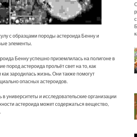
О
р
с
Б
к
улу с образцами породы астероида Бенну и
вые элементы.
тероида Бенну успешно приземлилась на полигоне в
е пород астероида прольёт свет на то, как
как зародилась жизнь. Они также помогут
циально опасных астероидов.
 в университеты и исследовательские организации
рхности астероида может содержаться вещество,
.