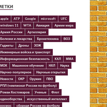
МЕТКИ
apple
ATP
Google
microsoft
UFC
windows 11
WTA
Авиация
Армии мира
Армия России
Артиллерия
Болезни и лекарства
Бронетехника
ВОЗ
Гаджеты
Дроны
ЗОЖ
Инженерные войска и транспорт
Информационная безопасность
КХЛ
ММА
МОК
Машинное обучение
НХЛ
Наука
Научно-популярное
Научные открытия
Новости
ОКР
Оружие
ПВО
РПЛ (чемпионат России по футболу)
Роман Костомаров
Ученые
Флот
единоборства
искусственный интеллект
космос
сборная России по футболу