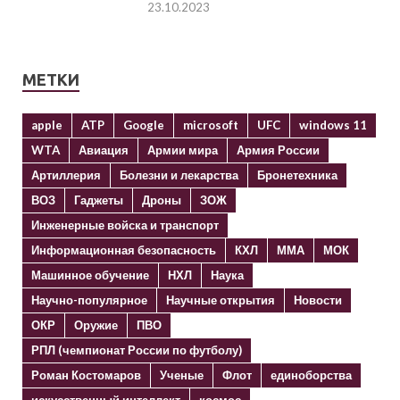
23.10.2023
МЕТКИ
apple
ATP
Google
microsoft
UFC
windows 11
WTA
Авиация
Армии мира
Армия России
Артиллерия
Болезни и лекарства
Бронетехника
ВОЗ
Гаджеты
Дроны
ЗОЖ
Инженерные войска и транспорт
Информационная безопасность
КХЛ
ММА
МОК
Машинное обучение
НХЛ
Наука
Научно-популярное
Научные открытия
Новости
ОКР
Оружие
ПВО
РПЛ (чемпионат России по футболу)
Роман Костомаров
Ученые
Флот
единоборства
искусственный интеллект
космос