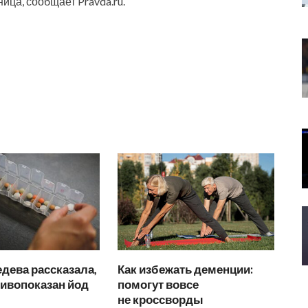
ица, сообщает Pravda.ru.
дева рассказала,
Как избежать деменции:
тивопоказан йод
помогут вовсе
не кроссворды