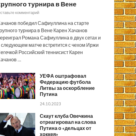
крупного турнира в Вене
ставьте комментарий
ачанов победил Сафиуллина на старте
рупного турнира в Вене Карен Хачанов
ереиграл Романа Сафиуллина в двух сетах и
 следующем матче встретится с чехом Иржи
егечкой Российский теннисист Карен
ачанов …
УЕФА оштрафовал
Федерацию футбола
Литвы за оскорбление
Путина
24.10.2023
Скаут клуба Овечкина
отреагировал на слова
Путина о «дельцах от
хоккея»