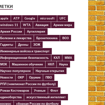
МЕТКИ
apple
ATP
Google
microsoft
UFC
windows 11
WTA
Авиация
Армии мира
Армия России
Артиллерия
Болезни и лекарства
Бронетехника
ВОЗ
Гаджеты
Дроны
ЗОЖ
Инженерные войска и транспорт
Информационная безопасность
КХЛ
ММА
МОК
Машинное обучение
НХЛ
Наука
Научно-популярное
Научные открытия
Новости
ОКР
Оружие
ПВО
РПЛ (чемпионат России по футболу)
Роман Костомаров
Ученые
Флот
единоборства
искусственный интеллект
космос
сборная России по футболу