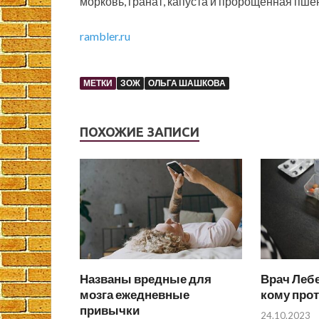
морковь, гранат, капуста и пророщенная пшен
rambler.ru
МЕТКИ
ЗОЖ
ОЛЬГА ШАШКОВА
ПОХОЖИЕ ЗАПИСИ
Названы вредные для
Врач Лебе
мозга ежедневные
кому про
привычки
24.10.2023