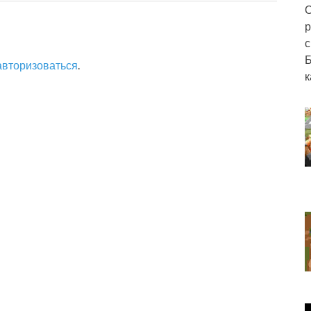
О
р
с
Б
авторизоваться
.
к