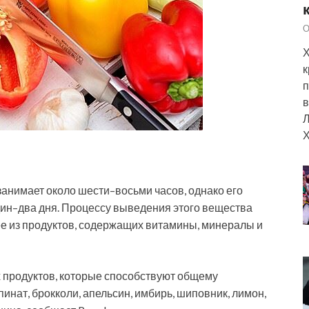
О
Х
к
п
в
Л
Х
занимает около шести–восьми часов, однако его
ин–два дня. Процессу выведения этого вещества
е из продуктов, содержащих витамины, минералы и
 продуктов, которые способствуют общему
инат, брокколи, апельсин, имбирь, шиповник, лимон,