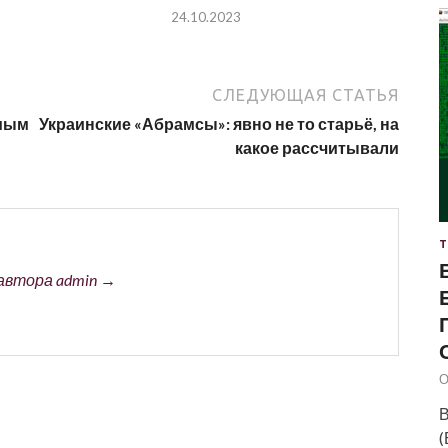
24.10.2023
СЛЕДУЮЩАЯ СТАТЬЯ
имым
Украинские «Абрамсы»: явно не то старьё, на
какое рассчитывали
Т
автора admin →
О
В
(