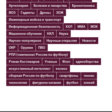
Артиллерия
Болезни и лекарства
Бронетехника
ВОЗ
Гаджеты
Дроны
ЗОЖ
Инженерные войска и транспорт
Информационная безопасность
КХЛ
ММА
МОК
Машинное обучение
НХЛ
Наука
Научно-популярное
Научные открытия
Новости
ОКР
Оружие
ПВО
РПЛ (чемпионат России по футболу)
Роман Костомаров
Ученые
Флот
единоборства
искусственный интеллект
космос
сборная России по футболу
смартфоны
теннис
технологии
фигурное катание
футбол
хоккей