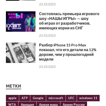
23.10.2023
Состоялась премьера игрового
шоу «НАШЫ ИГРЫ» — шоу
об играх от разработчиков,
имеющих корни из СНГ
23.10.2023
Разбор iPhone 15 Pro Max
показал, что его детали на 12%
дороже, чем у прошлогодней
модели
23.10.2023
МЕТКИ
apple
ATP
Google
microsoft
UFC
windows 11
WTA
Авиация
Армии мира
Армия России