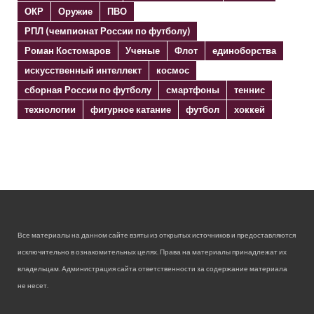
ОКР
Оружие
ПВО
РПЛ (чемпионат России по футболу)
Роман Костомаров
Ученые
Флот
единоборства
искусственный интеллект
космос
сборная России по футболу
смартфоны
теннис
технологии
фигурное катание
футбол
хоккей
Все материалы на данном сайте взяты из открытых источников и предоставляются
исключительно в ознакомительных целях. Права на материалы принадлежат их
владельцам. Администрация сайта ответственности за содержание материала
не несет.