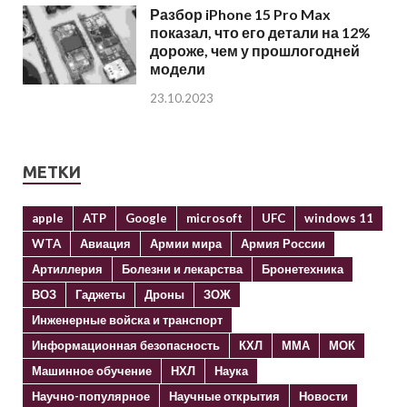
Разбор iPhone 15 Pro Max
показал, что его детали на 12%
дороже, чем у прошлогодней
модели
23.10.2023
МЕТКИ
apple
ATP
Google
microsoft
UFC
windows 11
WTA
Авиация
Армии мира
Армия России
Артиллерия
Болезни и лекарства
Бронетехника
ВОЗ
Гаджеты
Дроны
ЗОЖ
Инженерные войска и транспорт
Информационная безопасность
КХЛ
ММА
МОК
Машинное обучение
НХЛ
Наука
Научно-популярное
Научные открытия
Новости