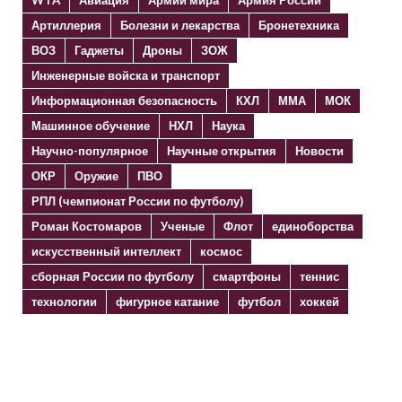
WTA
Авиация
Армии мира
Армия России
Артиллерия
Болезни и лекарства
Бронетехника
ВОЗ
Гаджеты
Дроны
ЗОЖ
Инженерные войска и транспорт
Информационная безопасность
КХЛ
ММА
МОК
Машинное обучение
НХЛ
Наука
Научно-популярное
Научные открытия
Новости
ОКР
Оружие
ПВО
РПЛ (чемпионат России по футболу)
Роман Костомаров
Ученые
Флот
единоборства
искусственный интеллект
космос
сборная России по футболу
смартфоны
теннис
технологии
фигурное катание
футбол
хоккей