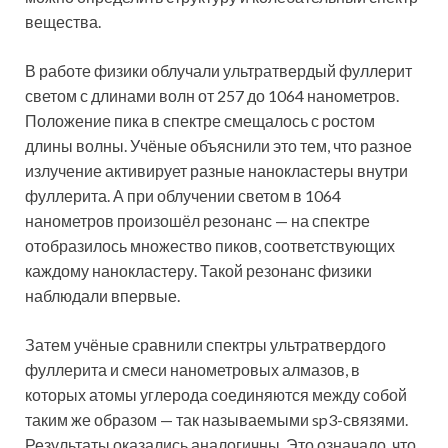
вещества.
В работе физики облучали ультратвердый фуллерит
светом с длинами волн от 257 до 1064 нанометров.
Положение пика в спектре смещалось с ростом
длины волны. Учёные объяснили это тем, что разное
излучение активирует разные нанокластеры внутри
фуллерита. А при облучении светом в 1064
нанометров произошёл резонанс — на спектре
отобразилось множество пиков, соответствующих
каждому нанокластеру. Такой резонанс физики
наблюдали впервые.
Затем учёные сравнили спектры ультратвердого
фуллерита и смеси нанометровых алмазов, в
которых атомы углерода соединяются между собой
таким же образом — так называемыми sp3-связями.
Результаты оказались аналогичны. Это означало, что