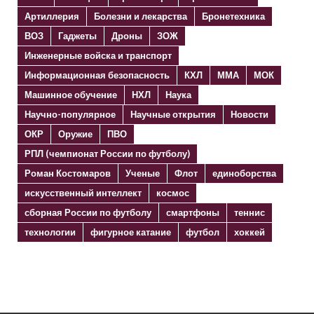
Артиллерия
Болезни и лекарства
Бронетехника
ВОЗ
Гаджеты
Дроны
ЗОЖ
Инженерные войска и транспорт
Информационная безопасность
КХЛ
ММА
МОК
Машинное обучение
НХЛ
Наука
Научно-популярное
Научные открытия
Новости
ОКР
Оружие
ПВО
РПЛ (чемпионат России по футболу)
Роман Костомаров
Ученые
Флот
единоборства
искусственный интеллект
космос
сборная России по футболу
смартфоны
теннис
технологии
фигурное катание
футбол
хоккей