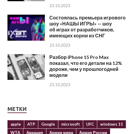
23.10.2023
Состоялась премьера игрового
шоу «НАШЫ ИГРЫ» — шоу
об играх от разработчиков,
имеющих корни из СНГ
23.10.2023
Разбор iPhone 15 Pro Max
показал, что его детали на 12%
дороже, чем у прошлогодней
модели
23.10.2023
МЕТКИ
apple
ATP
Google
microsoft
UFC
windows 11
WTA
Авиация
Армии мира
Армия России