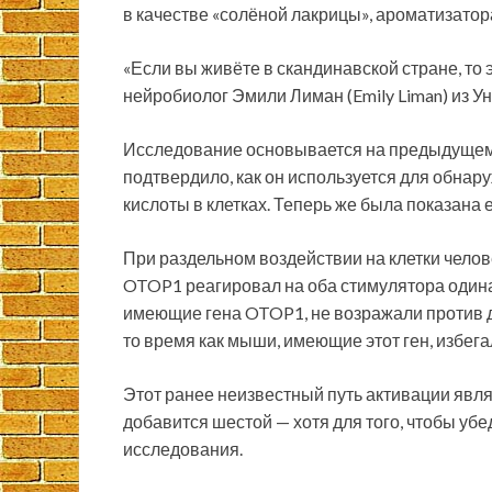
в качестве «солёной лакрицы», ароматизатор
«Если вы живёте в скандинавской стране, то 
нейробиолог Эмили Лиман (Emily Liman) из 
Исследование основывается на предыдущем и
подтвердило, как он используется для обнару
кислоты в клетках. Теперь же была показана 
При раздельном воздействии на клетки челов
OTOP1 реагировал на оба стимулятора одинак
имеющие гена OTOP1, не возражали против д
то время как мыши, имеющие этот ген, избега
Этот ранее неизвестный путь активации являе
добавится шестой — хотя для того, чтобы уб
исследования.