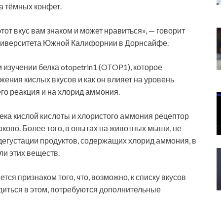
а тёмных конфет.
этот вкус вам знаком и может нравиться», — говорит
Университета Южной Калифорнии в Дорнсайфе.
зучении белка otopetrin1 (OTOP1), которое
жения кислых вкусов и как он влияет на уровень
его реакция и на хлорид аммония.
ека кислой кислоты и хлористого аммония рецептор
ово. Более того, в опытах на животных мыши, не
егустации продуктов, содержащих хлорид аммония, в
ли этих веществ.
тся признаком того, что, возможно, к списку вкусов
едиться в этом, потребуются дополнительные