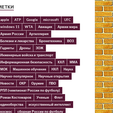
МЕТКИ
apple
ATP
Google
microsoft
UFC
windows 11
WTA
Авиация
Армии мира
Армия России
Артиллерия
Болезни и лекарства
Бронетехника
ВОЗ
Гаджеты
Дроны
ЗОЖ
Инженерные войска и транспорт
Информационная безопасность
КХЛ
ММА
МОК
Машинное обучение
НХЛ
Наука
Научно-популярное
Научные открытия
Новости
ОКР
Оружие
ПВО
РПЛ (чемпионат России по футболу)
Роман Костомаров
Ученые
Флот
единоборства
искусственный интеллект
космос
сборная России по футболу