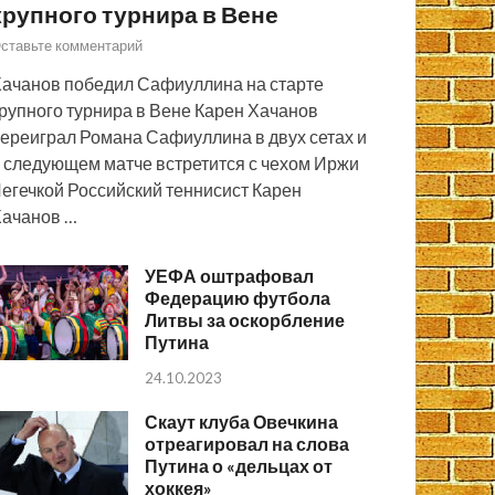
крупного турнира в Вене
ставьте комментарий
ачанов победил Сафиуллина на старте
рупного турнира в Вене Карен Хачанов
ереиграл Романа Сафиуллина в двух сетах и
 следующем матче встретится с чехом Иржи
егечкой Российский теннисист Карен
ачанов …
УЕФА оштрафовал
Федерацию футбола
Литвы за оскорбление
Путина
24.10.2023
Скаут клуба Овечкина
отреагировал на слова
Путина о «дельцах от
хоккея»