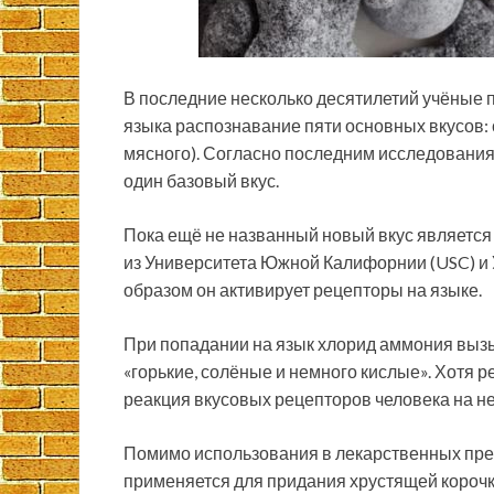
В последние несколько десятилетий учёные 
языка распознавание пяти основных вкусов: с
мясного). Согласно последним исследованиям
один базовый вкус.
Пока ещё не названный новый вкус является
из Университета Южной Калифорнии (USC) и 
образом он активирует рецепторы на языке.
При попадании на язык хлорид аммония выз
«горькие, солёные и немного кислые». Хотя р
реакция вкусовых рецепторов человека на не
Помимо использования в лекарственных пре
применяется для придания хрустящей корочки