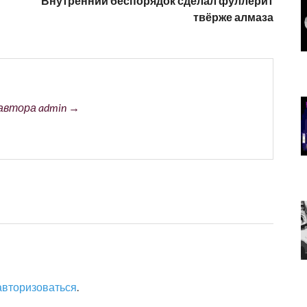
Внутренний беспорядок сделал фуллерит
твёрже алмаза
автора admin →
авторизоваться
.