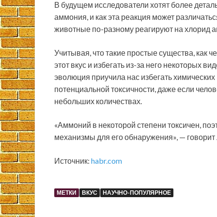
В будущем исследователи хотят более деталь
аммония, и как эта реакция может различатьс
животные по-разному реагируют на хлорид 
Учитывая, что такие простые существа, как че
этот вкус и избегать из-за него некоторых в
эволюция приучила нас избегать химических 
потенциальной токсичности, даже если челов
небольших количествах.
«Аммоний в некоторой степени токсичен, поэ
механизмы для его обнаружения», — говорит
Источник:
habr.com
МЕТКИ
ВКУС
НАУЧНО-ПОПУЛЯРНОЕ