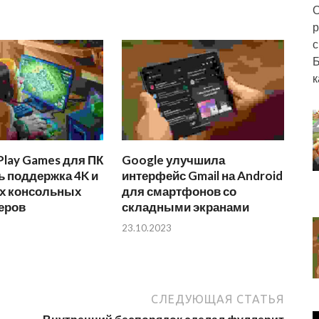
О
р
с
Б
к
Play Games для ПК
Google улучшила
ь поддержка 4K и
интерфейс Gmail на Android
х консольных
для смартфонов со
еров
складными экранами
23.10.2023
СЛЕДУЮЩАЯ СТАТЬЯ