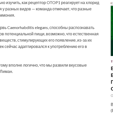
но изучить, как рецептор OTOP1 реагирует на хлорид
я у разных видов — команда отмечает, что разные
аммония.
рвь Caenorhabditis elegans, способны распознавать
идов потенциальной пищи, возможно, что естественная
веществ, стимулирующих его появление, из-за их
ек сейчас адаптировался к употреблению его в
Т
тому вполне логично, что мы развили вкусовые
 Лиман.
О
В
(