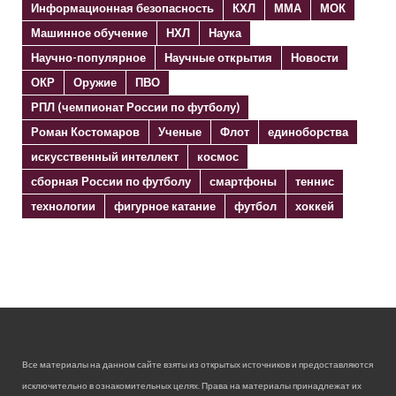
Информационная безопасность
КХЛ
ММА
МОК
Машинное обучение
НХЛ
Наука
Научно-популярное
Научные открытия
Новости
ОКР
Оружие
ПВО
РПЛ (чемпионат России по футболу)
Роман Костомаров
Ученые
Флот
единоборства
искусственный интеллект
космос
сборная России по футболу
смартфоны
теннис
технологии
фигурное катание
футбол
хоккей
Все материалы на данном сайте взяты из открытых источников и предоставляются
исключительно в ознакомительных целях. Права на материалы принадлежат их