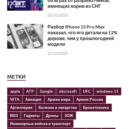
об играх от разработчиков,
имеющих корни из СНГ
23.10.2023
Разбор iPhone 15 Pro Max
показал, что его детали на 12%
дороже, чем у прошлогодней
модели
23.10.2023
МЕТКИ
apple
ATP
Google
microsoft
UFC
windows 11
WTA
Авиация
Армии мира
Армия России
Артиллерия
Болезни и лекарства
Бронетехника
ВОЗ
Гаджеты
Дроны
ЗОЖ
Инженерные войска и транспорт