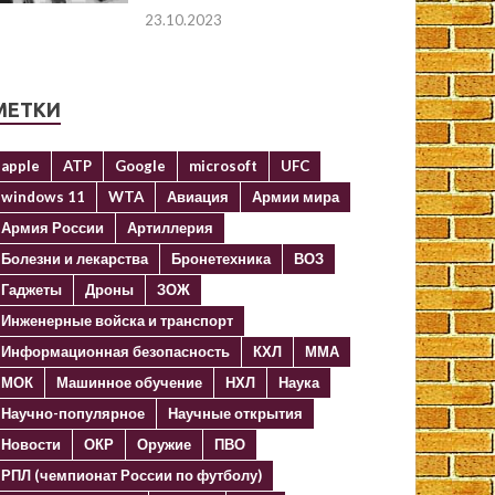
23.10.2023
МЕТКИ
apple
ATP
Google
microsoft
UFC
windows 11
WTA
Авиация
Армии мира
Армия России
Артиллерия
Болезни и лекарства
Бронетехника
ВОЗ
Гаджеты
Дроны
ЗОЖ
Инженерные войска и транспорт
Информационная безопасность
КХЛ
ММА
МОК
Машинное обучение
НХЛ
Наука
Научно-популярное
Научные открытия
Новости
ОКР
Оружие
ПВО
РПЛ (чемпионат России по футболу)