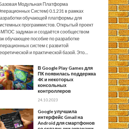
Базовая Модульная Платформа
перационных Систем) 0.1.231 в рамках
азработки обучающей платформы для
истемных программистов. Открытый проект
МПОС задуман и создаётся сообществом
ак обучающее пособие по разработке
перационных систем с развитой
еоретической и практической базой. Это…
В Google Play Games для
ПК появилась поддержка
4K и некоторых
консольных
контроллеров
24.10.2023
Google улучшила
интерфейс Gmail на
Android для смартфонов
со складными экранами