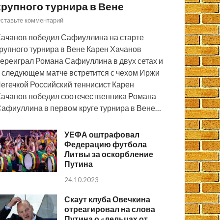
крупного турнира в Вене
ставьте комментарий
ачанов победил Сафиуллина на старте
рупного турнира в Вене Карен Хачанов
ереиграл Романа Сафиуллина в двух сетах и
 следующем матче встретится с чехом Иржи
егечкой Российский теннисист Карен
ачанов победил соотечественника Романа
афиуллина в первом круге турнира в Вене…
УЕФА оштрафовал
Федерацию футбола
Литвы за оскорбление
Путина
24.10.2023
Скаут клуба Овечкина
отреагировал на слова
Путина о «дельцах от