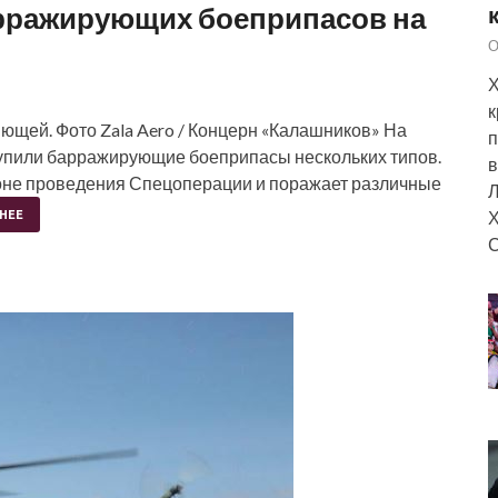
рражирующих боеприпасов на
О
Х
к
ющей. Фото Zala Aero / Концерн «Калашников» На
п
упили барражирующие боеприпасы нескольких типов.
в
 зоне проведения Спецоперации и поражает различные
Л
Х
НЕЕ
С