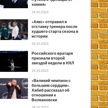
хоккея»
24.10.2023
«Аякс» отправил в
отставку тренера после
худшего старта сезона в
истории
24.10.2023
Российского вратаря
признали второй
звездой недели в НХЛ
24.10.2023
«Великий чемпион с
большим сердцем».
Хабиб рассказал об
отношении к
Волкановски
24.10.2023