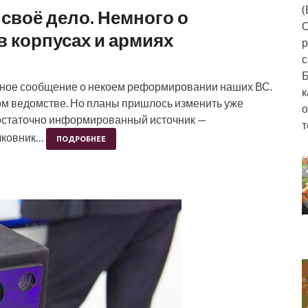
(
своё дело. Немного о
О
 корпусах и армиях
р
с
Б
ычное сообщение о некоем реформировании наших ВС.
к
ном ведомстве. Но планы пришлось изменить уже
о
остаточно информированный источник —
т
лковник…
ПОДРОБНЕЕ