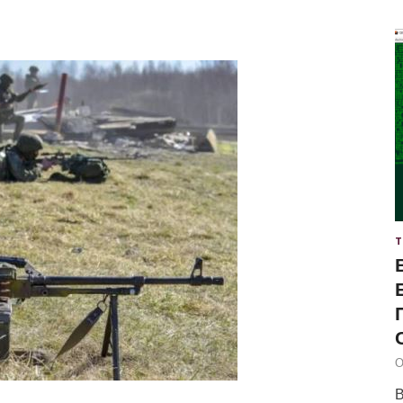
Т
О
В