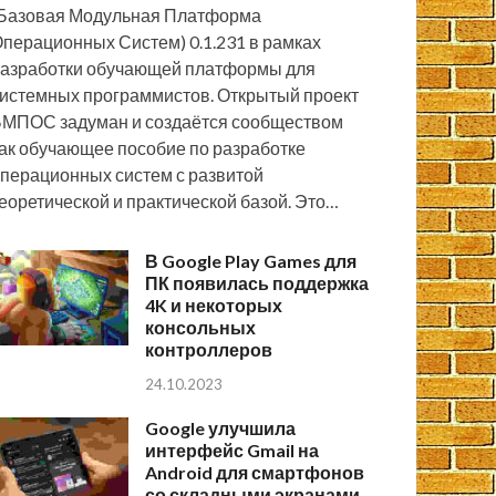
Базовая Модульная Платформа
перационных Систем) 0.1.231 в рамках
азработки обучающей платформы для
истемных программистов. Открытый проект
МПОС задуман и создаётся сообществом
ак обучающее пособие по разработке
перационных систем с развитой
еоретической и практической базой. Это…
В Google Play Games для
ПК появилась поддержка
4K и некоторых
консольных
контроллеров
24.10.2023
Google улучшила
интерфейс Gmail на
Android для смартфонов
со складными экранами