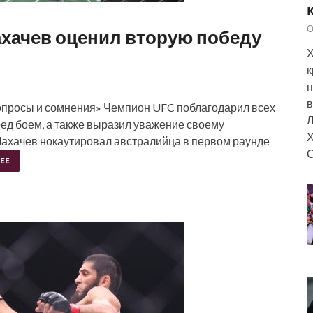
О
ахачев оценил вторую победу
Х
к
п
в
 вопросы и сомнения» Чемпион UFC поблагодарил всех
Л
ед боем, а также выразил уважение своему
Х
Махачев нокаутировал австралийца в первом раунде
С
ЕЕ