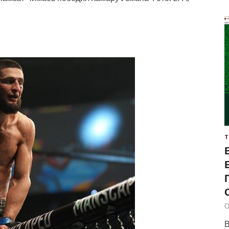
Т
О
В