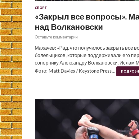
СПОРТ
«Закрыл все вопросы». М
над Волкановски
Оставьте комментарий
Махачев: «Рад, что получилось закрыть все
болельщиков, которые поддерживали его пер
сопернику Александру Волкановски. Ислам 
Фото: Matt Davies / Keystone Press…
ПОДРОБН