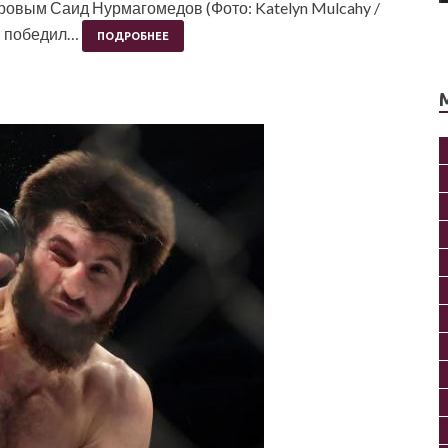
овым Саид Нурмагомедов (Фото: Katelyn Mulcahy /
в победил…
ПОДРОБНЕЕ