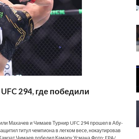
UFC 294, где победили
или Махачев и Чимаев Турнир UFC 294 прошел в Абу-
ащитил титул чемпиона в легком весе, нокаутировав
Хамзат Чимаев победил Камару Усмана Фото: EPA/