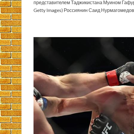
представителем Таджикистана Муином Гафур
Getty Images) Россиянин Саид Нурмагомедо