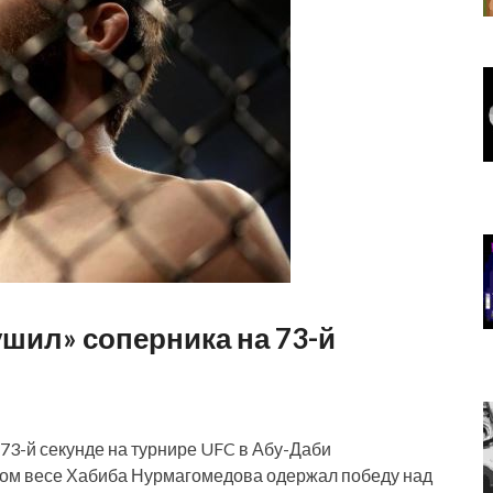
шил» соперника на 73-й
3-й секунде на турнире UFC в Абу-Даби
ом весе Хабиба Нурмагомедова одержал победу над