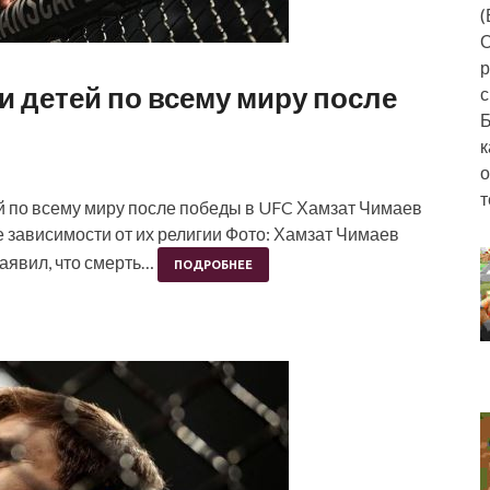
(
О
р
 детей по всему миру после
с
Б
к
о
т
й по всему миру после победы в UFC Хамзат Чимаев
е зависимости от их религии Фото: Хамзат Чимаев
заявил, что смерть…
ПОДРОБНЕЕ