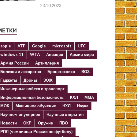
23.10.2023
МЕТКИ
apple
ATP
Google
microsoft
UFC
windows 11
WTA
Авиация
Армии мира
Армия России
Артиллерия
Болезни и лекарства
Бронетехника
ВОЗ
Гаджеты
Дроны
ЗОЖ
Инженерные войска и транспорт
Информационная безопасность
КХЛ
ММА
МОК
Машинное обучение
НХЛ
Наука
Научно-популярное
Научные открытия
Новости
ОКР
Оружие
ПВО
РПЛ (чемпионат России по футболу)