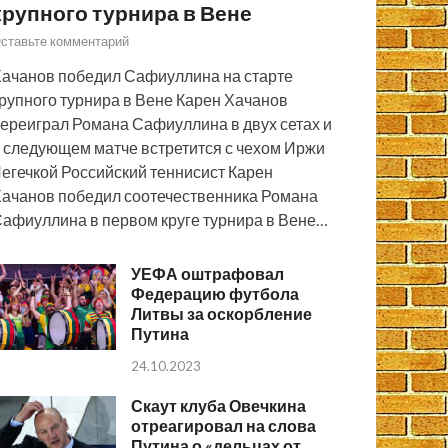
крупного турнира в Вене
ставьте комментарий
ачанов победил Сафиуллина на старте
рупного турнира в Вене Карен Хачанов
ереиграл Романа Сафиуллина в двух сетах и
 следующем матче встретится с чехом Иржи
егечкой Российский теннисист Карен
ачанов победил соотечественника Романа
афиуллина в первом круге турнира в Вене…
УЕФА оштрафовал
Федерацию футбола
Литвы за оскорбление
Путина
24.10.2023
Скаут клуба Овечкина
отреагировал на слова
Путина о «дельцах от