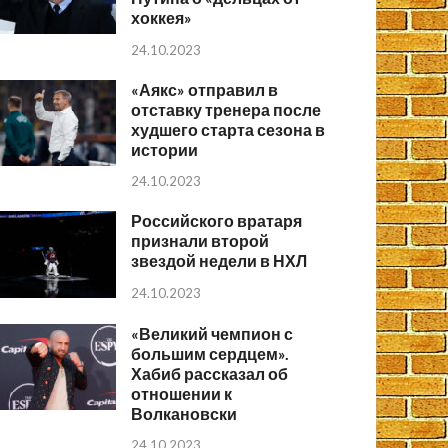
хоккея»
24.10.2023
«Аякс» отправил в
отставку тренера после
худшего старта сезона в
истории
24.10.2023
Российского вратаря
признали второй
звездой недели в НХЛ
24.10.2023
«Великий чемпион с
большим сердцем».
Хабиб рассказал об
отношении к
Волкановски
24.10.2023