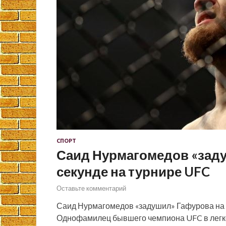
СПОРТ
Саид Нурмагомедов «заду
секунде на турнире UFC
Оставьте комментарий
Саид Нурмагомедов «задушил» Гафурова на 7
Однофамилец бывшего чемпиона UFC в легк