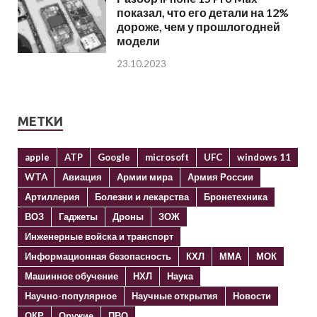
показал, что его детали на 12%
дороже, чем у прошлогодней
модели
23.10.2023
МЕТКИ
apple
ATP
Google
microsoft
UFC
windows 11
WTA
Авиация
Армии мира
Армия России
Артиллерия
Болезни и лекарства
Бронетехника
ВОЗ
Гаджеты
Дроны
ЗОЖ
Инженерные войска и транспорт
Информационная безопасность
КХЛ
ММА
МОК
Машинное обучение
НХЛ
Наука
Научно-популярное
Научные открытия
Новости
ОКР
Оружие
ПВО