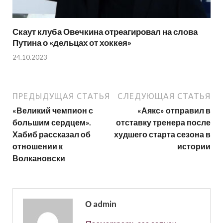
Скаут клуба Овечкина отреагировал на слова
Путина о «дельцах от хоккея»
24.10.2023
ПРЕДЫДУЩАЯ СТАТЬЯ
СЛЕДУЮЩАЯ СТАТЬЯ
«Великий чемпион с
«Аякс» отправил в
большим сердцем».
отставку тренера после
Хабиб рассказал об
худшего старта сезона в
отношении к
истории
Волкановски
О admin