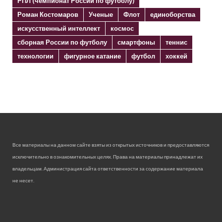
РПЛ (чемпионат России по футболу)
Роман Костомаров
Ученые
Флот
единоборства
искусственный интеллект
космос
сборная России по футболу
смартфоны
теннис
технологии
фигурное катание
футбол
хоккей
Все материалы на данном сайте взяты из открытых источников и предоставляются
исключительно в ознакомительных целях. Права на материалы принадлежат их
владельцам. Администрация сайта ответственности за содержание материала
не несет.