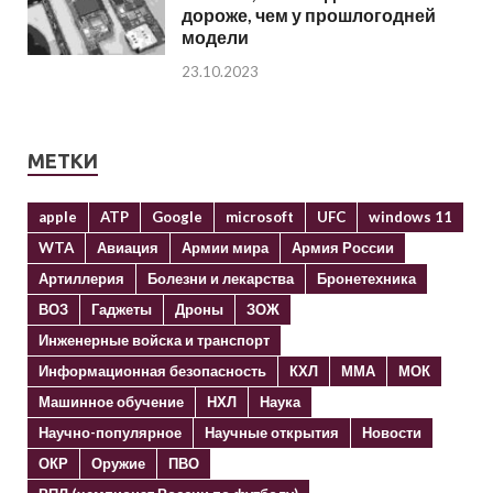
дороже, чем у прошлогодней
модели
23.10.2023
МЕТКИ
apple
ATP
Google
microsoft
UFC
windows 11
WTA
Авиация
Армии мира
Армия России
Артиллерия
Болезни и лекарства
Бронетехника
ВОЗ
Гаджеты
Дроны
ЗОЖ
Инженерные войска и транспорт
Информационная безопасность
КХЛ
ММА
МОК
Машинное обучение
НХЛ
Наука
Научно-популярное
Научные открытия
Новости
ОКР
Оружие
ПВО