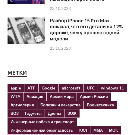
23.10.2023
Разбор iPhone 15 Pro Max
показал, что его детали на 12%
дороже, чем у прошлогодней
модели
23.10.2023
МЕТКИ
apple
ATP
Google
microsoft
UFC
windows 11
WTA
Авиация
Армии мира
Армия России
Артиллерия
Болезни и лекарства
Бронетехника
ВОЗ
Гаджеты
Дроны
ЗОЖ
Инженерные войска и транспорт
Информационная безопасность
КХЛ
ММА
МОК