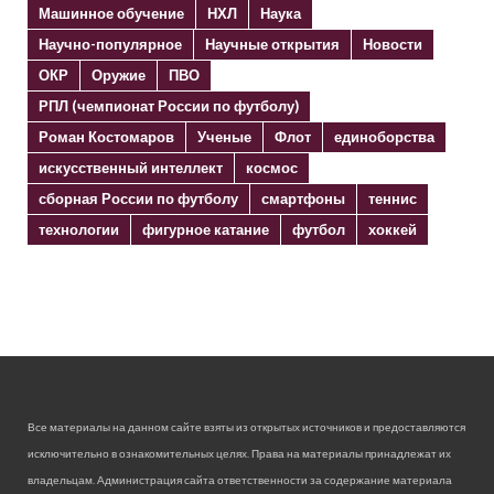
Машинное обучение
НХЛ
Наука
Научно-популярное
Научные открытия
Новости
ОКР
Оружие
ПВО
РПЛ (чемпионат России по футболу)
Роман Костомаров
Ученые
Флот
единоборства
искусственный интеллект
космос
сборная России по футболу
смартфоны
теннис
технологии
фигурное катание
футбол
хоккей
Все материалы на данном сайте взяты из открытых источников и предоставляются
исключительно в ознакомительных целях. Права на материалы принадлежат их
владельцам. Администрация сайта ответственности за содержание материала