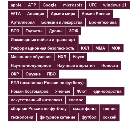
apple
ATP
Google
microsoft
UFC
windows 11
WTA
Авиация
Армии мира
Армия России
Артиллерия
Болезни и лекарства
Бронетехника
ВОЗ
Гаджеты
Дроны
ЗОЖ
Инженерные войска и транспорт
Информационная безопасность
КХЛ
ММА
МОК
Машинное обучение
НХЛ
Наука
Научно-популярное
Научные открытия
Новости
ОКР
Оружие
ПВО
РПЛ (чемпионат России по футболу)
Роман Костомаров
Ученые
Флот
единоборства
искусственный интеллект
космос
сборная России по футболу
смартфоны
теннис
технологии
фигурное катание
футбол
хоккей